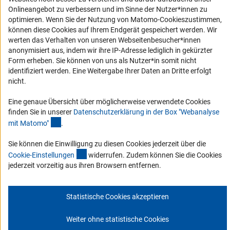
Service und Informationen für Menschen mit Behinderungen
Onlineangebot zu verbessern und im Sinne der Nutzer*innen zu
Erklärung zur Barrierefreiheit
optimieren. Wenn Sie der Nutzung von Matomo-Cookieszustimmen,
können diese Cookies auf Ihrem Endgerät gespeichert werden. Wir
Barriere melden
werten das Verhalten von unseren Webseitenbesucher*innen
DFG-aktuell
anonymisiert aus, indem wir ihre IP-Adresse lediglich in gekürzter
Form erheben. Sie können von uns als Nutzer*in somit nicht
identifiziert werden. Eine Weitergabe Ihrer Daten an Dritte erfolgt
Erhalten Sie Neuigkeiten aus der DFG direkt in Ihr Mailpostfach oder
nicht.
schauen Sie sich die Ausgaben online an.
Eine genaue Übersicht über möglicherweise verwendete Cookies
finden Sie in unserer
Datenschutzerklärung in der Box "Webanalyse
Zum Newsletter
(Anchor Link)
mit Matomo
"
.
Sie können die Einwilligung zu diesen Cookies jederzeit über die
(interner Link)
Cookie-Einstellunge
n
widerrufen. Zudem können Sie die Cookies
jederzeit vorzeitig aus ihren Browsern entfernen.
Impressum
Datenschutz
Cookie-Einstellungen
Kontakt
Service
© 2026 DFG
Statistische Cookies akzeptieren
Weiter ohne statistische Cookies
Zum Anfang 