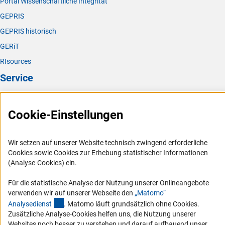
Portal Wissenschaftliche Integrität
GEPRIS
GEPRIS historisch
GERiT
RIsources
Service
Presse
Cookie-Einstellungen
FAQ
Karriere
Wir setzen auf unserer Website technisch zwingend erforderliche
Logo und Corporate Design
Cookies sowie Cookies zur Erhebung statistischer Informationen
RSS-Feeds
(Analyse-Cookies) ein.
Compliance
Für die statistische Analyse der Nutzung unserer Onlineangebote
Vergabeverfahren
verwenden wir auf unserer Webseite den
„Matomo“
(externer Link)
Analysediens
t
. Matomo läuft grundsätzlich ohne Cookies.
Barrierefreiheit
Zusätzliche Analyse-Cookies helfen uns, die Nutzung unserer
Websites noch besser zu verstehen und darauf aufbauend unser