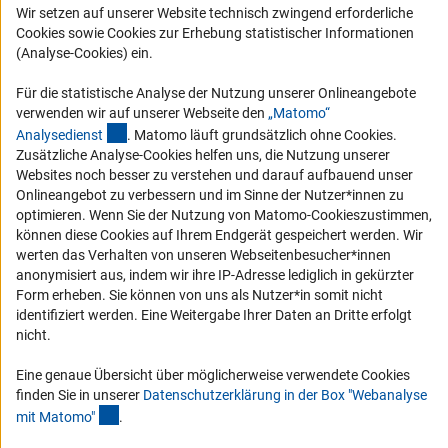
Wir setzen auf unserer Website technisch zwingend erforderliche
Karriere
Cookies sowie Cookies zur Erhebung statistischer Informationen
Logo und Corporate Design
(Analyse-Cookies) ein.
RSS-Feeds
Für die statistische Analyse der Nutzung unserer Onlineangebote
Compliance
verwenden wir auf unserer Webseite den
„Matomo“
(externer Link)
Analysediens
t
. Matomo läuft grundsätzlich ohne Cookies.
Vergabeverfahren
Zusätzliche Analyse-Cookies helfen uns, die Nutzung unserer
Barrierefreiheit
Websites noch besser zu verstehen und darauf aufbauend unser
Onlineangebot zu verbessern und im Sinne der Nutzer*innen zu
optimieren. Wenn Sie der Nutzung von Matomo-Cookieszustimmen,
Service und Informationen für Menschen mit Behinderungen
können diese Cookies auf Ihrem Endgerät gespeichert werden. Wir
Erklärung zur Barrierefreiheit
werten das Verhalten von unseren Webseitenbesucher*innen
anonymisiert aus, indem wir ihre IP-Adresse lediglich in gekürzter
Barriere melden
Form erheben. Sie können von uns als Nutzer*in somit nicht
DFG-aktuell
identifiziert werden. Eine Weitergabe Ihrer Daten an Dritte erfolgt
nicht.
Erhalten Sie Neuigkeiten aus der DFG direkt in Ihr Mailpostfach oder
schauen Sie sich die Ausgaben online an.
Eine genaue Übersicht über möglicherweise verwendete Cookies
finden Sie in unserer
Datenschutzerklärung in der Box "Webanalyse
(Anchor Link)
mit Matomo
"
.
Zum Newsletter