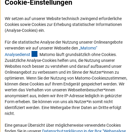
FAQ
Cookie-Einstellungen
Karriere
Logo und Corporate Design
Wir setzen auf unserer Website technisch zwingend erforderliche
Cookies sowie Cookies zur Erhebung statistischer Informationen
RSS-Feeds
(Analyse-Cookies) ein.
Compliance
Für die statistische Analyse der Nutzung unserer Onlineangebote
Vergabeverfahren
verwenden wir auf unserer Webseite den
„Matomo“
Barrierefreiheit
(externer Link)
Analysediens
t
. Matomo läuft grundsätzlich ohne Cookies.
Zusätzliche Analyse-Cookies helfen uns, die Nutzung unserer
Websites noch besser zu verstehen und darauf aufbauend unser
Service und Informationen für Menschen mit Behinderungen
Onlineangebot zu verbessern und im Sinne der Nutzer*innen zu
Erklärung zur Barrierefreiheit
optimieren. Wenn Sie der Nutzung von Matomo-Cookieszustimmen,
können diese Cookies auf Ihrem Endgerät gespeichert werden. Wir
Barriere melden
werten das Verhalten von unseren Webseitenbesucher*innen
DFG-aktuell
anonymisiert aus, indem wir ihre IP-Adresse lediglich in gekürzter
Form erheben. Sie können von uns als Nutzer*in somit nicht
Erhalten Sie Neuigkeiten aus der DFG direkt in Ihr Mailpostfach oder
identifiziert werden. Eine Weitergabe Ihrer Daten an Dritte erfolgt
schauen Sie sich die Ausgaben online an.
nicht.
Eine genaue Übersicht über möglicherweise verwendete Cookies
finden Sie in unserer
Datenschutzerklärung in der Box "Webanalyse
Zum Newsletter