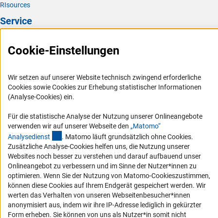
RIsources
Service
Presse
Cookie-Einstellungen
FAQ
Karriere
Wir setzen auf unserer Website technisch zwingend erforderliche
Logo und Corporate Design
Cookies sowie Cookies zur Erhebung statistischer Informationen
(Analyse-Cookies) ein.
RSS-Feeds
Compliance
Für die statistische Analyse der Nutzung unserer Onlineangebote
verwenden wir auf unserer Webseite den
„Matomo“
Vergabeverfahren
(externer Link)
Analysediens
t
. Matomo läuft grundsätzlich ohne Cookies.
Barrierefreiheit
Zusätzliche Analyse-Cookies helfen uns, die Nutzung unserer
Websites noch besser zu verstehen und darauf aufbauend unser
Onlineangebot zu verbessern und im Sinne der Nutzer*innen zu
Service und Informationen für Menschen mit Behinderungen
optimieren. Wenn Sie der Nutzung von Matomo-Cookieszustimmen,
Erklärung zur Barrierefreiheit
können diese Cookies auf Ihrem Endgerät gespeichert werden. Wir
werten das Verhalten von unseren Webseitenbesucher*innen
Barriere melden
anonymisiert aus, indem wir ihre IP-Adresse lediglich in gekürzter
DFG-aktuell
Form erheben. Sie können von uns als Nutzer*in somit nicht