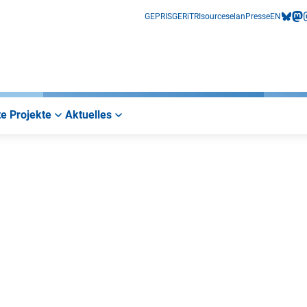
GEPRIS
GERiT
RIsources
elan
Presse
EN
bluesk
mas
i
e Projekte
Aktuelles