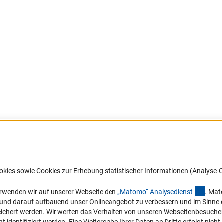
Barrierefreiheit
DFG-aktuell
okies sowie Cookies zur Erhebung statistischer Informationen (Analyse-C
Service und Informationen für Menschen
Erhalten Sie Neuigkeiten aus der DF
mit Behinderungen
in Ihr Mailpostfach oder schauen Si
(exter
erwenden wir auf unserer Webseite den
„Matomo“ Analysediens
t
. Mat
die Ausgaben online an.
n und darauf aufbauend unser Onlineangebot zu verbessern und im Sinne
Erklärung zur Barrierefreiheit
hert werden. Wir werten das Verhalten von unseren Webseitenbesucher*in
Barriere melden
identifiziert werden. Eine Weitergabe Ihrer Daten an Dritte erfolgt nicht.