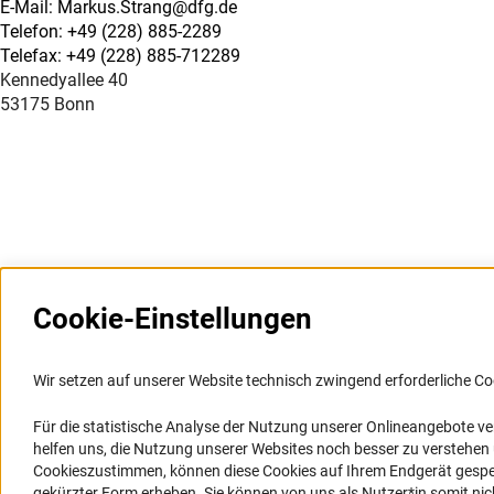
E-Mail: Markus.Strang@dfg.de
Telefon: +49 (228) 885-2289
Telefax: +49 (228) 885-712289
Kennedyallee 40
53175 Bonn
Cookie-Einstellungen
Weitere Websites und
Service
Informationssysteme
Wir setzen auf unserer Website technisch zwingend erforderliche Co
Presse
Portal Wissenschaftliche Integrität
Für die statistische Analyse der Nutzung unserer Onlineangebote v
FAQ
helfen uns, die Nutzung unserer Websites noch besser zu verstehe
GEPRIS
Karriere
Cookieszustimmen, können diese Cookies auf Ihrem Endgerät gespeic
GEPRIS historisch
Logo und Corporate Design
gekürzter Form erheben. Sie können von uns als Nutzer*in somit nicht 