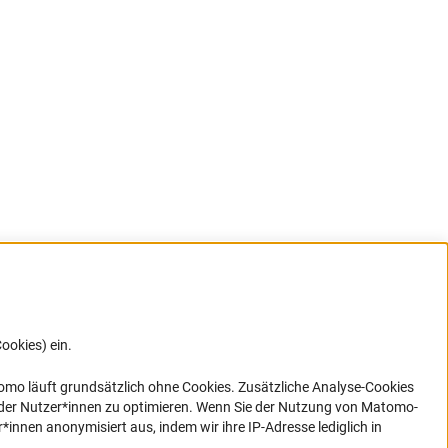
ookies) ein.
G direkt
e sich
ner Link)
omo läuft grundsätzlich ohne Cookies. Zusätzliche Analyse-Cookies
 der Nutzer*innen zu optimieren. Wenn Sie der Nutzung von Matomo-
nen anonymisiert aus, indem wir ihre IP-Adresse lediglich in