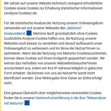
Wir setzen auf unserer Website technisch zwingend erforderliche
Karriere
Cookies sowie Cookies zur Erhebung statistischer Informationen
Logo und Corporate Design
(Analyse-Cookies) ein.
RSS-Feeds
Für die statistische Analyse der Nutzung unserer Onlineangebote
Compliance
verwenden wir auf unserer Webseite den
„Matomo“
(externer Link)
Analysediens
t
. Matomo läuft grundsätzlich ohne Cookies.
Vergabeverfahren
Zusätzliche Analyse-Cookies helfen uns, die Nutzung unserer
Barrierefreiheit
Websites noch besser zu verstehen und darauf aufbauend unser
Onlineangebot zu verbessern und im Sinne der Nutzer*innen zu
optimieren. Wenn Sie der Nutzung von Matomo-Cookieszustimmen,
Service und Informationen für Menschen mit Behinderungen
können diese Cookies auf Ihrem Endgerät gespeichert werden. Wir
Erklärung zur Barrierefreiheit
werten das Verhalten von unseren Webseitenbesucher*innen
anonymisiert aus, indem wir ihre IP-Adresse lediglich in gekürzter
Barriere melden
Form erheben. Sie können von uns als Nutzer*in somit nicht
DFG-aktuell
identifiziert werden. Eine Weitergabe Ihrer Daten an Dritte erfolgt
nicht.
Erhalten Sie Neuigkeiten aus der DFG direkt in Ihr Mailpostfach oder
schauen Sie sich die Ausgaben online an.
Eine genaue Übersicht über möglicherweise verwendete Cookies
finden Sie in unserer
Datenschutzerklärung in der Box "Webanalyse
(Anchor Link)
mit Matomo
"
.
Zum Newsletter