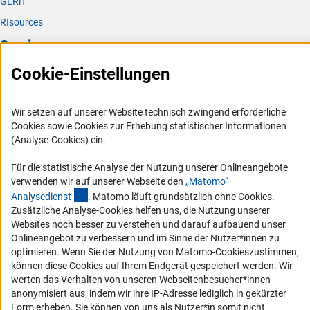
GERiT
RIsources
Service
Cookie-Einstellungen
Presse
FAQ
Wir setzen auf unserer Website technisch zwingend erforderliche
Karriere
Cookies sowie Cookies zur Erhebung statistischer Informationen
Logo und Corporate Design
(Analyse-Cookies) ein.
RSS-Feeds
Für die statistische Analyse der Nutzung unserer Onlineangebote
Compliance
verwenden wir auf unserer Webseite den
„Matomo“
(externer Link)
Analysediens
t
. Matomo läuft grundsätzlich ohne Cookies.
Vergabeverfahren
Zusätzliche Analyse-Cookies helfen uns, die Nutzung unserer
Barrierefreiheit
Websites noch besser zu verstehen und darauf aufbauend unser
Onlineangebot zu verbessern und im Sinne der Nutzer*innen zu
Service und Informationen für Menschen mit Behinderungen
optimieren. Wenn Sie der Nutzung von Matomo-Cookieszustimmen,
können diese Cookies auf Ihrem Endgerät gespeichert werden. Wir
Erklärung zur Barrierefreiheit
werten das Verhalten von unseren Webseitenbesucher*innen
Barriere melden
anonymisiert aus, indem wir ihre IP-Adresse lediglich in gekürzter
Form erheben. Sie können von uns als Nutzer*in somit nicht