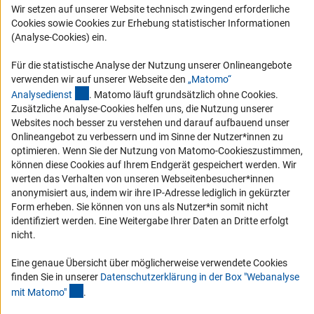
Wir setzen auf unserer Website technisch zwingend erforderliche
Karriere
Cookies sowie Cookies zur Erhebung statistischer Informationen
Logo und Corporate Design
(Analyse-Cookies) ein.
RSS-Feeds
Für die statistische Analyse der Nutzung unserer Onlineangebote
Compliance
verwenden wir auf unserer Webseite den
„Matomo“
(externer Link)
Analysediens
t
. Matomo läuft grundsätzlich ohne Cookies.
Vergabeverfahren
Zusätzliche Analyse-Cookies helfen uns, die Nutzung unserer
Barrierefreiheit
Websites noch besser zu verstehen und darauf aufbauend unser
Onlineangebot zu verbessern und im Sinne der Nutzer*innen zu
optimieren. Wenn Sie der Nutzung von Matomo-Cookieszustimmen,
Service und Informationen für Menschen mit Behinderungen
können diese Cookies auf Ihrem Endgerät gespeichert werden. Wir
Erklärung zur Barrierefreiheit
werten das Verhalten von unseren Webseitenbesucher*innen
anonymisiert aus, indem wir ihre IP-Adresse lediglich in gekürzter
Barriere melden
Form erheben. Sie können von uns als Nutzer*in somit nicht
DFG-aktuell
identifiziert werden. Eine Weitergabe Ihrer Daten an Dritte erfolgt
nicht.
Erhalten Sie Neuigkeiten aus der DFG direkt in Ihr Mailpostfach oder
schauen Sie sich die Ausgaben online an.
Eine genaue Übersicht über möglicherweise verwendete Cookies
finden Sie in unserer
Datenschutzerklärung in der Box "Webanalyse
(Anchor Link)
mit Matomo
"
.
Zum Newsletter