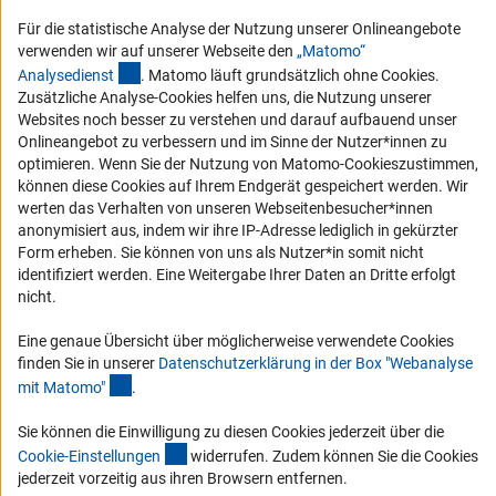
Für die statistische Analyse der Nutzung unserer Onlineangebote
Vergabeverfahren
verwenden wir auf unserer Webseite den
„Matomo“
Barrierefreiheit
(externer Link)
Analysediens
t
. Matomo läuft grundsätzlich ohne Cookies.
Zusätzliche Analyse-Cookies helfen uns, die Nutzung unserer
Service und Informationen für Menschen mit Behinderungen
Websites noch besser zu verstehen und darauf aufbauend unser
Onlineangebot zu verbessern und im Sinne der Nutzer*innen zu
Erklärung zur Barrierefreiheit
optimieren. Wenn Sie der Nutzung von Matomo-Cookieszustimmen,
Barriere melden
können diese Cookies auf Ihrem Endgerät gespeichert werden. Wir
werten das Verhalten von unseren Webseitenbesucher*innen
DFG-aktuell
anonymisiert aus, indem wir ihre IP-Adresse lediglich in gekürzter
Form erheben. Sie können von uns als Nutzer*in somit nicht
Erhalten Sie Neuigkeiten aus der DFG direkt in Ihr Mailpostfach oder
identifiziert werden. Eine Weitergabe Ihrer Daten an Dritte erfolgt
schauen Sie sich die Ausgaben online an.
nicht.
Eine genaue Übersicht über möglicherweise verwendete Cookies
Zum Newsletter
finden Sie in unserer
Datenschutzerklärung in der Box "Webanalyse
(Anchor Link)
mit Matomo
"
.
Sie können die Einwilligung zu diesen Cookies jederzeit über die
(interner Link)
Cookie-Einstellunge
n
widerrufen. Zudem können Sie die Cookies
Impressum
Datenschutz
Cookie-Einstellungen
Kontakt
jederzeit vorzeitig aus ihren Browsern entfernen.