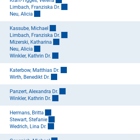
Kraft-Tigges, Veren
a
(externer Link)
Limbach, Franziska Dr
.
(externer Link)
Neu, Alici
a
(externer Link)
Kassube, Michae
l
(externer Link)
Limbach, Franziska Dr
.
(externer Link)
Mizerski, Katharin
a
(externer Link)
Neu, Alici
a
(externer Link)
Winkler, Kathrin Dr
.
(externer Link)
Katerbow, Matthias Dr
.
(externer Link)
Wirth, Benedikt Dr
.
(externer Link)
Panzert, Alexandra Dr
.
(externer Link)
Winkler, Kathrin Dr
.
(externer Link)
Hermans, Britt
a
(externer Link)
Stewart, Stefani
e
(externer Link)
Wedrich, Lina Dr
.