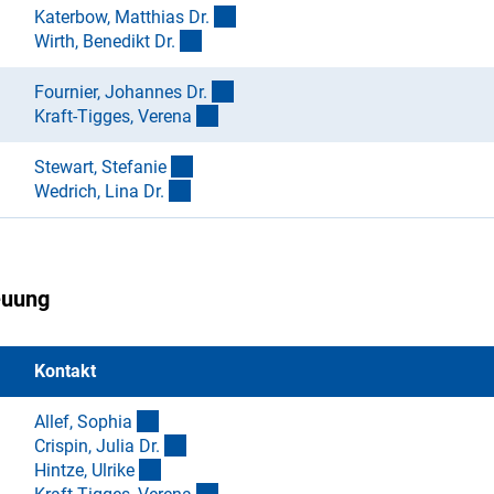
(externer Link)
Katerbow, Matthias Dr
.
(externer Link)
Wirth, Benedikt Dr
.
(externer Link)
Fournier, Johannes Dr
.
(externer Link)
Kraft-Tigges, Veren
a
(externer Link)
Stewart, Stefani
e
(externer Link)
Wedrich, Lina Dr
.
euung
Kontakt
(externer Link)
Allef, Sophi
a
(externer Link)
Crispin, Julia Dr
.
(externer Link)
Hintze, Ulrik
e
(externer Link)