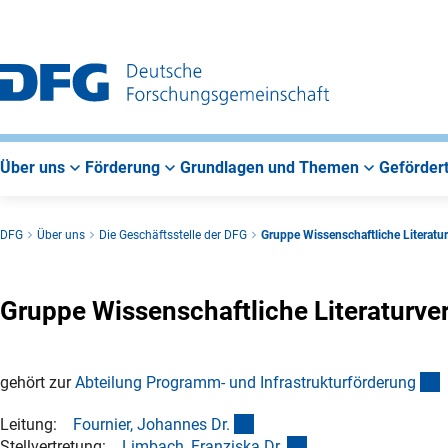
Zur
Zur
Zum
Hauptnavigation
Suche
Hauptbereich
Über uns
Förderung
Grundlagen und Themen
Gefördert
DFG
Über uns
Die Geschäftsstelle der DFG
Gruppe Wissenschaftliche Literat
Gruppe Wissenschaftliche Literaturv
(
gehört zur
Abteilung Programm- und Infrastrukturförderun
g
(externer Link)
Leitung:
Fournier, Johannes Dr
.
(externer Link)
Stellvertretung:
Limbach, Franziska Dr
.