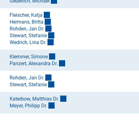
(externer Link)
Geuenich, Michae
l
(externer Link)
Fleischer, Katj
a
(externer Link)
Hermans, Britt
a
(externer Link)
Rohden, Jan Dr
.
(externer Link)
Stewart, Stefani
e
(externer Link)
Wedrich, Lina Dr
.
(externer Link)
Klemmer, Simon
e
(externer Link)
Panzert, Alexandra Dr
.
(externer Link)
Rohden, Jan Dr
.
(externer Link)
Stewart, Stefani
e
(externer Link)
Katerbow, Matthias Dr
.
(externer Link)
Meyer, Philipp Dr
.