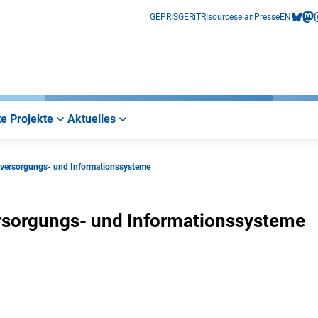
GEPRIS
GERiT
RIsources
elan
Presse
EN
bluesk
mas
i
e Projekte
Aktuelles
urversorgungs- und Informationssysteme
ersorgungs- und Informationssysteme
interner Link)