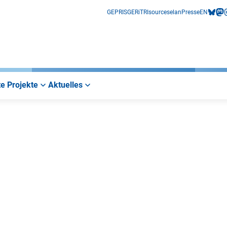
GEPRIS
GERiT
RIsources
elan
Presse
EN
bluesk
mas
i
e Projekte
Aktuelles