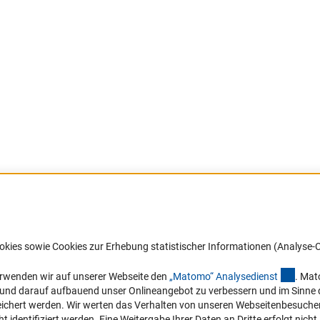
Barrierefreiheit
DFG-aktuell
okies sowie Cookies zur Erhebung statistischer Informationen (Analyse-C
Service und Informationen für Menschen
Erhalten Sie Neuigkeiten aus der DF
mit Behinderungen
in Ihr Mailpostfach oder schauen Si
(exter
erwenden wir auf unserer Webseite den
„Matomo“ Analysediens
t
. Mat
die Ausgaben online an.
n und darauf aufbauend unser Onlineangebot zu verbessern und im Sinne
Erklärung zur Barrierefreiheit
hert werden. Wir werten das Verhalten von unseren Webseitenbesucher*in
Barriere melden
identifiziert werden. Eine Weitergabe Ihrer Daten an Dritte erfolgt nicht.