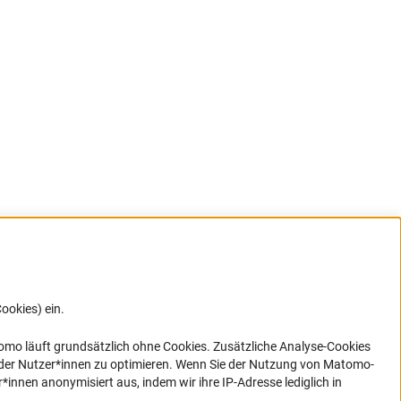
ookies) ein.
G direkt
e sich
ner Link)
omo läuft grundsätzlich ohne Cookies. Zusätzliche Analyse-Cookies
 der Nutzer*innen zu optimieren. Wenn Sie der Nutzung von Matomo-
nen anonymisiert aus, indem wir ihre IP-Adresse lediglich in