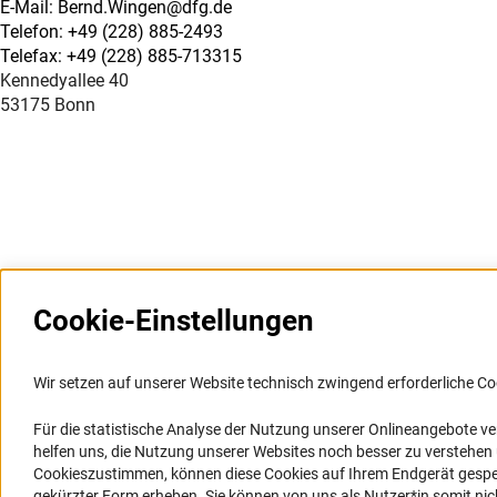
E-Mail: Bernd.Wingen@dfg.de
Telefon: +49 (228) 885-2493
Telefax: +49 (228) 885-713315
Kennedyallee 40
53175 Bonn
Cookie-Einstellungen
Weitere Websites und
Service
Informationssysteme
Wir setzen auf unserer Website technisch zwingend erforderliche Co
Presse
Portal Wissenschaftliche Integrität
Für die statistische Analyse der Nutzung unserer Onlineangebote v
FAQ
helfen uns, die Nutzung unserer Websites noch besser zu verstehe
GEPRIS
Karriere
Cookieszustimmen, können diese Cookies auf Ihrem Endgerät gespeic
GEPRIS historisch
Logo und Corporate Design
gekürzter Form erheben. Sie können von uns als Nutzer*in somit nicht 