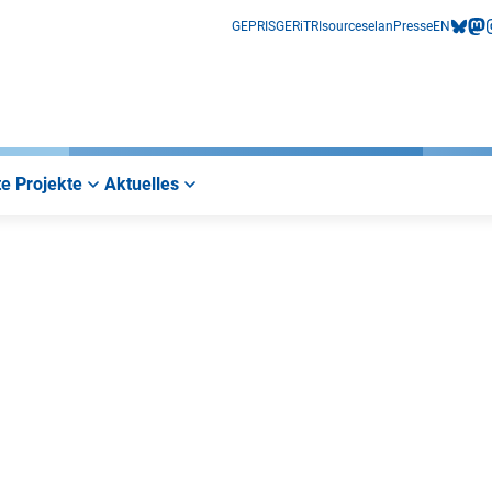
GEPRIS
GERiT
RIsources
elan
Presse
EN
bluesk
mas
i
e Projekte
Aktuelles