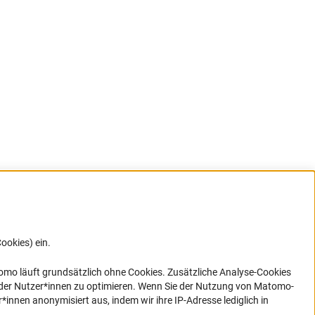
ookies) ein.
G direkt
e sich
ner Link)
omo läuft grundsätzlich ohne Cookies. Zusätzliche Analyse-Cookies
 der Nutzer*innen zu optimieren. Wenn Sie der Nutzung von Matomo-
nen anonymisiert aus, indem wir ihre IP-Adresse lediglich in