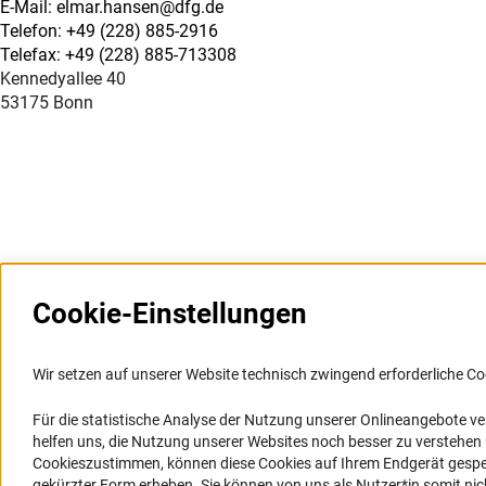
E-Mail: elmar.hansen@dfg.de
Telefon: +49 (228) 885-2916
Telefax: +49 (228) 885-713308
Kennedyallee 40
53175 Bonn
Cookie-Einstellungen
Weitere Websites und
Service
Informationssysteme
Wir setzen auf unserer Website technisch zwingend erforderliche Co
Presse
Portal Wissenschaftliche Integrität
Für die statistische Analyse der Nutzung unserer Onlineangebote v
FAQ
helfen uns, die Nutzung unserer Websites noch besser zu verstehe
GEPRIS
Karriere
Cookieszustimmen, können diese Cookies auf Ihrem Endgerät gespeic
GEPRIS historisch
Logo und Corporate Design
gekürzter Form erheben. Sie können von uns als Nutzer*in somit nicht 