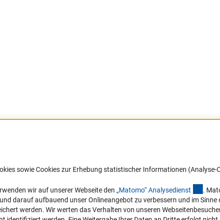
Barrierefreiheit
DFG-aktuell
okies sowie Cookies zur Erhebung statistischer Informationen (Analyse-C
Service und Informationen für Menschen
Erhalten Sie Neuigkeiten aus der DF
mit Behinderungen
in Ihr Mailpostfach oder schauen Si
(exter
erwenden wir auf unserer Webseite den
„Matomo“ Analysediens
t
. Mat
die Ausgaben online an.
n und darauf aufbauend unser Onlineangebot zu verbessern und im Sinne
Erklärung zur Barrierefreiheit
hert werden. Wir werten das Verhalten von unseren Webseitenbesucher*in
Barriere melden
identifiziert werden. Eine Weitergabe Ihrer Daten an Dritte erfolgt nicht.