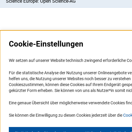
Science Europe: Open Science-AG
Cookie-Einstellungen
Weitere Websites und
Service
Informationssysteme
Wir setzen auf unserer Website technisch zwingend erforderliche Co
Presse
Portal Wissenschaftliche Integrität
Für die statistische Analyse der Nutzung unserer Onlineangebote v
FAQ
helfen uns, die Nutzung unserer Websites noch besser zu verstehe
GEPRIS
Karriere
Cookieszustimmen, können diese Cookies auf Ihrem Endgerät gespeic
GEPRIS historisch
Logo und Corporate Design
gekürzter Form erheben. Sie können von uns als Nutzer*in somit nicht 
GERiT
RSS-Feeds
Eine genaue Übersicht über möglicherweise verwendete Cookies find
RIsources
Compliance
Vergabeverfahren
Sie können die Einwilligung zu diesen Cookies jederzeit über die
Cook