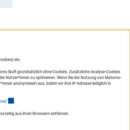
ookies) ein.
G direkt
e sich
ner Link)
omo läuft grundsätzlich ohne Cookies. Zusätzliche Analyse-Cookies
 der Nutzer*innen zu optimieren. Wenn Sie der Nutzung von Matomo-
nen anonymisiert aus, indem wir ihre IP-Adresse lediglich in
(Anchor Link)
omo
"
.
vorzeitig aus ihren Browsern entfernen.