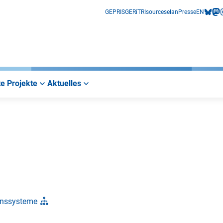
GEPRIS
GERiT
RIsources
elan
Presse
EN
bluesk
mas
i
e Projekte
Aktuelles
ionssysteme