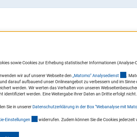
Barrierefreiheit
DFG-aktuell
okies sowie Cookies zur Erhebung statistischer Informationen (Analyse-C
Service und Informationen für Menschen
Erhalten Sie Neuigkeiten aus der DF
mit Behinderungen
in Ihr Mailpostfach oder schauen Si
(exter
erwenden wir auf unserer Webseite den
„Matomo“ Analysediens
t
. Mat
die Ausgaben online an.
n und darauf aufbauend unser Onlineangebot zu verbessern und im Sinne
Erklärung zur Barrierefreiheit
hert werden. Wir werten das Verhalten von unseren Webseitenbesucher*in
Barriere melden
identifiziert werden. Eine Weitergabe Ihrer Daten an Dritte erfolgt nicht.
Zum Newsletter
en Sie in unserer
Datenschutzerklärung in der Box "Webanalyse mit Mat
(interner Link)
ie-Einstellunge
n
widerrufen. Zudem können Sie die Cookies jederzeit 