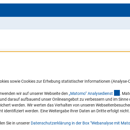
Barrierefreiheit
DFG-aktuell
okies sowie Cookies zur Erhebung statistischer Informationen (Analyse-C
Service und Informationen für Menschen
Erhalten Sie Neuigkeiten aus der DF
mit Behinderungen
in Ihr Mailpostfach oder schauen Si
(exter
erwenden wir auf unserer Webseite den
„Matomo“ Analysediens
t
. Mat
die Ausgaben online an.
n und darauf aufbauend unser Onlineangebot zu verbessern und im Sinne
Erklärung zur Barrierefreiheit
hert werden. Wir werten das Verhalten von unseren Webseitenbesucher*in
Barriere melden
identifiziert werden. Eine Weitergabe Ihrer Daten an Dritte erfolgt nicht.
Zum Newsletter
en Sie in unserer
Datenschutzerklärung in der Box "Webanalyse mit Mat