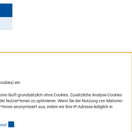
ookies) ein.
G direkt
e sich
ner Link)
omo läuft grundsätzlich ohne Cookies. Zusätzliche Analyse-Cookies
 der Nutzer*innen zu optimieren. Wenn Sie der Nutzung von Matomo-
nen anonymisiert aus, indem wir ihre IP-Adresse lediglich in
(Anchor Link)
omo
"
.