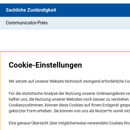
Sachliche Zuständigkeit
Communicator-Preis
Cookie-Einstellungen
Weitere Websites und
Service
Informationssysteme
Wir setzen auf unserer Website technisch zwingend erforderliche Co
Presse
Portal Wissenschaftliche Integrität
Für die statistische Analyse der Nutzung unserer Onlineangebote v
FAQ
helfen uns, die Nutzung unserer Websites noch besser zu verstehe
GEPRIS
Karriere
Cookieszustimmen, können diese Cookies auf Ihrem Endgerät gespeic
GEPRIS historisch
Logo und Corporate Design
gekürzter Form erheben. Sie können von uns als Nutzer*in somit nicht 
GERiT
RSS-Feeds
Eine genaue Übersicht über möglicherweise verwendete Cookies find
RIsources
Compliance