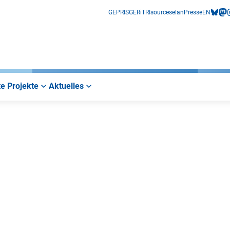
GEPRIS
GERiT
RIsources
elan
Presse
EN
bluesk
mas
i
e Projekte
Aktuelles