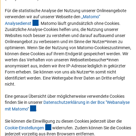
Compliance
Für die statistische Analyse der Nutzung unserer Onlineangebote
Vergabeverfahren
verwenden wir auf unserer Webseite den
„Matomo“
(externer Link)
Barrierefreiheit
Analysediens
t
. Matomo läuft grundsätzlich ohne Cookies.
Zusätzliche Analyse-Cookies helfen uns, die Nutzung unserer
Websites noch besser zu verstehen und darauf aufbauend unser
Service und Informationen für Menschen mit Behinderungen
Onlineangebot zu verbessern und im Sinne der Nutzer*innen zu
Erklärung zur Barrierefreiheit
optimieren. Wenn Sie der Nutzung von Matomo-Cookieszustimmen,
können diese Cookies auf Ihrem Endgerät gespeichert werden. Wir
Barriere melden
werten das Verhalten von unseren Webseitenbesucher*innen
DFG-aktuell
anonymisiert aus, indem wir ihre IP-Adresse lediglich in gekürzter
Form erheben. Sie können von uns als Nutzer*in somit nicht
identifiziert werden. Eine Weitergabe Ihrer Daten an Dritte erfolgt
Erhalten Sie Neuigkeiten aus der DFG direkt in Ihr Mailpostfach oder
nicht.
schauen Sie sich die Ausgaben online an.
Eine genaue Übersicht über möglicherweise verwendete Cookies
finden Sie in unserer
Datenschutzerklärung in der Box "Webanalyse
Zum Newsletter
(Anchor Link)
mit Matomo
"
.
Sie können die Einwilligung zu diesen Cookies jederzeit über die
(interner Link)
Cookie-Einstellunge
n
widerrufen. Zudem können Sie die Cookies
jederzeit vorzeitig aus ihren Browsern entfernen.
Impressum
Datenschutz
Cookie-Einstellungen
Kontakt