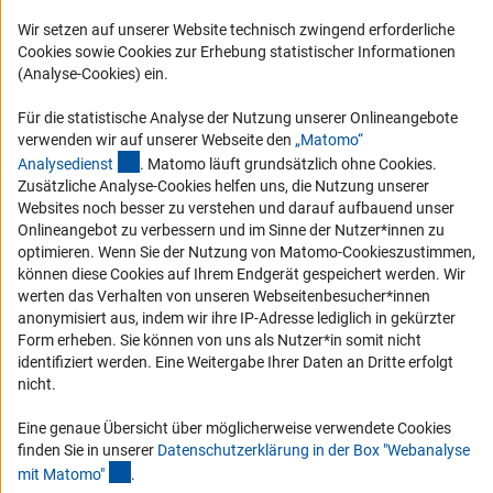
Logo und Corporate Design
Wir setzen auf unserer Website technisch zwingend erforderliche
Cookies sowie Cookies zur Erhebung statistischer Informationen
RSS-Feeds
(Analyse-Cookies) ein.
Compliance
Für die statistische Analyse der Nutzung unserer Onlineangebote
Vergabeverfahren
verwenden wir auf unserer Webseite den
„Matomo“
Barrierefreiheit
(externer Link)
Analysediens
t
. Matomo läuft grundsätzlich ohne Cookies.
Zusätzliche Analyse-Cookies helfen uns, die Nutzung unserer
Websites noch besser zu verstehen und darauf aufbauend unser
Service und Informationen für Menschen mit Behinderungen
Onlineangebot zu verbessern und im Sinne der Nutzer*innen zu
Erklärung zur Barrierefreiheit
optimieren. Wenn Sie der Nutzung von Matomo-Cookieszustimmen,
können diese Cookies auf Ihrem Endgerät gespeichert werden. Wir
Barriere melden
werten das Verhalten von unseren Webseitenbesucher*innen
DFG-aktuell
anonymisiert aus, indem wir ihre IP-Adresse lediglich in gekürzter
Form erheben. Sie können von uns als Nutzer*in somit nicht
Erhalten Sie Neuigkeiten aus der DFG direkt in Ihr Mailpostfach oder
identifiziert werden. Eine Weitergabe Ihrer Daten an Dritte erfolgt
schauen Sie sich die Ausgaben online an.
nicht.
Eine genaue Übersicht über möglicherweise verwendete Cookies
finden Sie in unserer
Datenschutzerklärung in der Box "Webanalyse
Zum Newsletter
(Anchor Link)
mit Matomo
"
.