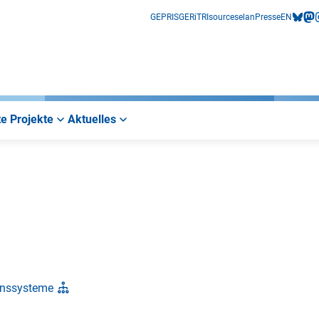
GEPRIS
GERiT
RIsources
elan
Presse
EN
bluesk
mas
i
e Projekte
Aktuelles
ionssysteme