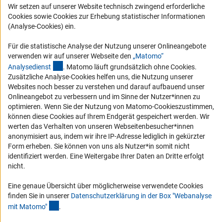
Wir setzen auf unserer Website technisch zwingend erforderliche
Karriere
Cookies sowie Cookies zur Erhebung statistischer Informationen
Logo und Corporate Design
(Analyse-Cookies) ein.
RSS-Feeds
Für die statistische Analyse der Nutzung unserer Onlineangebote
Compliance
verwenden wir auf unserer Webseite den
„Matomo“
(externer Link)
Analysediens
t
. Matomo läuft grundsätzlich ohne Cookies.
Vergabeverfahren
Zusätzliche Analyse-Cookies helfen uns, die Nutzung unserer
Barrierefreiheit
Websites noch besser zu verstehen und darauf aufbauend unser
Onlineangebot zu verbessern und im Sinne der Nutzer*innen zu
optimieren. Wenn Sie der Nutzung von Matomo-Cookieszustimmen,
Service und Informationen für Menschen mit Behinderungen
können diese Cookies auf Ihrem Endgerät gespeichert werden. Wir
Erklärung zur Barrierefreiheit
werten das Verhalten von unseren Webseitenbesucher*innen
anonymisiert aus, indem wir ihre IP-Adresse lediglich in gekürzter
Barriere melden
Form erheben. Sie können von uns als Nutzer*in somit nicht
DFG-aktuell
identifiziert werden. Eine Weitergabe Ihrer Daten an Dritte erfolgt
nicht.
Erhalten Sie Neuigkeiten aus der DFG direkt in Ihr Mailpostfach oder
schauen Sie sich die Ausgaben online an.
Eine genaue Übersicht über möglicherweise verwendete Cookies
finden Sie in unserer
Datenschutzerklärung in der Box "Webanalyse
(Anchor Link)
mit Matomo
"
.
Zum Newsletter