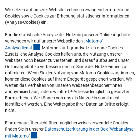
Karriere
Wir setzen auf unserer Website technisch zwingend erforderliche
Logo und Corporate Design
Cookies sowie Cookies zur Erhebung statistischer Informationen
(Analyse-Cookies) ein.
RSS-Feeds
Compliance
Für die statistische Analyse der Nutzung unserer Onlineangebote
verwenden wir auf unserer Webseite den
„Matomo“
Vergabeverfahren
(externer Link)
Analysediens
t
. Matomo läuft grundsätzlich ohne Cookies.
Barrierefreiheit
Zusätzliche Analyse-Cookies helfen uns, die Nutzung unserer
Websites noch besser zu verstehen und darauf aufbauend unser
Onlineangebot zu verbessern und im Sinne der Nutzer*innen zu
Service und Informationen für Menschen mit Behinderungen
optimieren. Wenn Sie der Nutzung von Matomo-Cookieszustimmen,
Erklärung zur Barrierefreiheit
können diese Cookies auf Ihrem Endgerät gespeichert werden. Wir
werten das Verhalten von unseren Webseitenbesucher*innen
Barriere melden
anonymisiert aus, indem wir ihre IP-Adresse lediglich in gekürzter
DFG-aktuell
Form erheben. Sie können von uns als Nutzer*in somit nicht
identifiziert werden. Eine Weitergabe Ihrer Daten an Dritte erfolgt
Erhalten Sie Neuigkeiten aus der DFG direkt in Ihr Mailpostfach oder
nicht.
schauen Sie sich die Ausgaben online an.
Eine genaue Übersicht über möglicherweise verwendete Cookies
finden Sie in unserer
Datenschutzerklärung in der Box "Webanalyse
(Anchor Link)
mit Matomo
"
.
Zum Newsletter