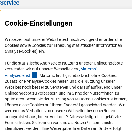
Service
Presse
Cookie-Einstellungen
FAQ
Karriere
Wir setzen auf unserer Website technisch zwingend erforderliche
Logo und Corporate Design
Cookies sowie Cookies zur Erhebung statistischer Informationen
RSS-Feeds
(Analyse-Cookies) ein.
Compliance
Für die statistische Analyse der Nutzung unserer Onlineangebote
Vergabeverfahren
verwenden wir auf unserer Webseite den
„Matomo“
(externer Link)
Analysediens
t
. Matomo läuft grundsätzlich ohne Cookies.
Barrierefreiheit
Zusätzliche Analyse-Cookies helfen uns, die Nutzung unserer
Websites noch besser zu verstehen und darauf aufbauend unser
Service und Informationen für Menschen mit Behinderungen
Onlineangebot zu verbessern und im Sinne der Nutzer*innen zu
optimieren. Wenn Sie der Nutzung von Matomo-Cookieszustimmen,
Erklärung zur Barrierefreiheit
können diese Cookies auf Ihrem Endgerät gespeichert werden. Wir
Barriere melden
werten das Verhalten von unseren Webseitenbesucher*innen
anonymisiert aus, indem wir ihre IP-Adresse lediglich in gekürzter
DFG-aktuell
Form erheben. Sie können von uns als Nutzer*in somit nicht
identifiziert werden. Eine Weitergabe Ihrer Daten an Dritte erfolgt
Erhalten Sie Neuigkeiten aus der DFG direkt in Ihr Mailpostfach oder