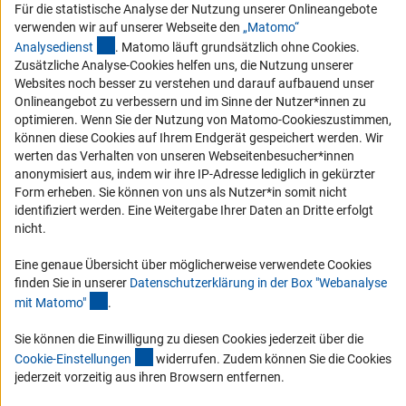
Für die statistische Analyse der Nutzung unserer Onlineangebote
Barrierefreiheit
verwenden wir auf unserer Webseite den
„Matomo“
(externer Link)
Analysediens
t
. Matomo läuft grundsätzlich ohne Cookies.
Service und Informationen für Menschen mit Behinderungen
Zusätzliche Analyse-Cookies helfen uns, die Nutzung unserer
Websites noch besser zu verstehen und darauf aufbauend unser
Erklärung zur Barrierefreiheit
Onlineangebot zu verbessern und im Sinne der Nutzer*innen zu
Barriere melden
optimieren. Wenn Sie der Nutzung von Matomo-Cookieszustimmen,
können diese Cookies auf Ihrem Endgerät gespeichert werden. Wir
DFG-aktuell
werten das Verhalten von unseren Webseitenbesucher*innen
anonymisiert aus, indem wir ihre IP-Adresse lediglich in gekürzter
Erhalten Sie Neuigkeiten aus der DFG direkt in Ihr Mailpostfach oder
Form erheben. Sie können von uns als Nutzer*in somit nicht
schauen Sie sich die Ausgaben online an.
identifiziert werden. Eine Weitergabe Ihrer Daten an Dritte erfolgt
nicht.
Zum Newsletter
Eine genaue Übersicht über möglicherweise verwendete Cookies
finden Sie in unserer
Datenschutzerklärung in der Box "Webanalyse
(Anchor Link)
mit Matomo
"
.
Sie können die Einwilligung zu diesen Cookies jederzeit über die
Impressum
Datenschutz
(interner Link)
Cookie-Einstellungen
Kontakt
Cookie-Einstellunge
n
widerrufen. Zudem können Sie die Cookies
Service
jederzeit vorzeitig aus ihren Browsern entfernen.
© 2026 DFG