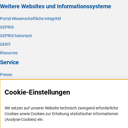
Weitere Websites und Informationssysteme
Portal Wissenschaftliche Integrität
GEPRIS
GEPRIS historisch
GERiT
RIsources
Service
Presse
FAQ
Cookie-Einstellungen
Karriere
Logo und Corporate Design
Wir setzen auf unserer Website technisch zwingend erforderliche
RSS-Feeds
Cookies sowie Cookies zur Erhebung statistischer Informationen
Compliance
(Analyse-Cookies) ein.
Vergabeverfahren