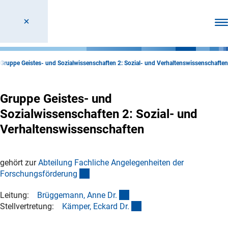
Men
Gruppe Geistes- und Sozialwissenschaften 2: Sozial- und Verhaltenswissenschaften
Gruppe Geistes- und
Sozialwissenschaften 2: Sozial- und
Verhaltenswissenschaften
gehört zur
Abteilung Fachliche Angelegenheiten der
(interner Link)
Forschungsförderun
g
(externer Link)
Leitung:
Brüggemann, Anne Dr
.
(externer Link)
Stellvertretung:
Kämper, Eckard Dr
.