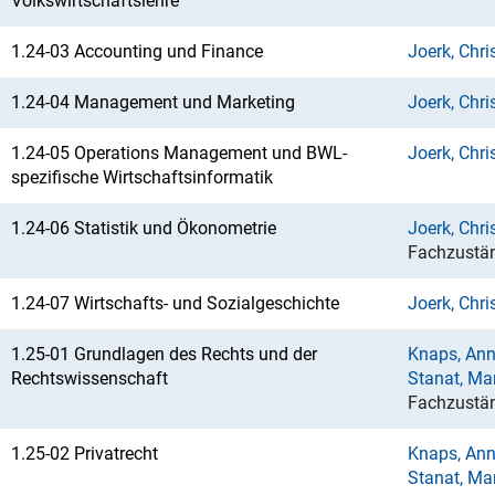
Volkswirtschaftslehre
1.24-03 Accounting und Finance
Joerk, Chri
1.24-04 Management und Marketing
Joerk, Chri
1.24-05 Operations Management und BWL-
Joerk, Chri
spezifische Wirtschaftsinformatik
1.24-06 Statistik und Ökonometrie
Joerk, Chri
Fachzustän
1.24-07 Wirtschafts- und Sozialgeschichte
Joerk, Chri
1.25-01 Grundlagen des Rechts und der
Knaps, Ann
Rechtswissenschaft
Stanat, Ma
Fachzustän
1.25-02 Privatrecht
Knaps, Ann
Stanat, Ma