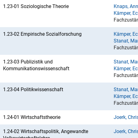
1.23-01 Soziologische Theorie
Knaps, Ann
Kämper, Ec
Fachzustän
1.23-02 Empirische Sozialforschung
Kämper, Ec
Stanat, Ma
Fachzustän
1.23-03 Publizistik und
Stanat, Ma
Kommunikationswissenschaft
Kämper, Ec
Fachzustän
1.23-04 Politikwissenschaft
Stanat, Ma
Kämper, Ec
Fachzustän
1.24-01 Wirtschaftstheorie
Joerk, Chri
1.24-02 Wirtschaftspolitik, Angewandte
Joerk, Chri