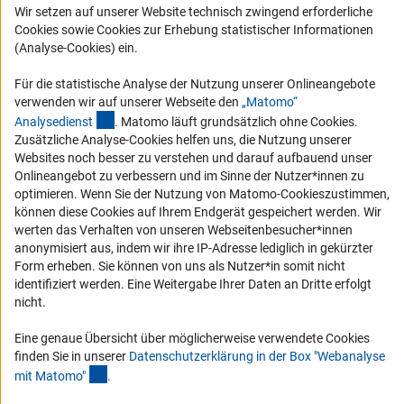
Wir setzen auf unserer Website technisch zwingend erforderliche
Karriere
Cookies sowie Cookies zur Erhebung statistischer Informationen
Logo und Corporate Design
(Analyse-Cookies) ein.
RSS-Feeds
Für die statistische Analyse der Nutzung unserer Onlineangebote
Compliance
verwenden wir auf unserer Webseite den
„Matomo“
(externer Link)
Analysediens
t
. Matomo läuft grundsätzlich ohne Cookies.
Vergabeverfahren
Zusätzliche Analyse-Cookies helfen uns, die Nutzung unserer
Barrierefreiheit
Websites noch besser zu verstehen und darauf aufbauend unser
Onlineangebot zu verbessern und im Sinne der Nutzer*innen zu
optimieren. Wenn Sie der Nutzung von Matomo-Cookieszustimmen,
Service und Informationen für Menschen mit Behinderungen
können diese Cookies auf Ihrem Endgerät gespeichert werden. Wir
Erklärung zur Barrierefreiheit
werten das Verhalten von unseren Webseitenbesucher*innen
anonymisiert aus, indem wir ihre IP-Adresse lediglich in gekürzter
Barriere melden
Form erheben. Sie können von uns als Nutzer*in somit nicht
DFG-aktuell
identifiziert werden. Eine Weitergabe Ihrer Daten an Dritte erfolgt
nicht.
Erhalten Sie Neuigkeiten aus der DFG direkt in Ihr Mailpostfach oder
schauen Sie sich die Ausgaben online an.
Eine genaue Übersicht über möglicherweise verwendete Cookies
finden Sie in unserer
Datenschutzerklärung in der Box "Webanalyse
(Anchor Link)
mit Matomo
"
.
Zum Newsletter