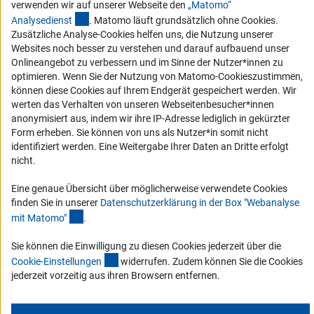
verwenden wir auf unserer Webseite den
„Matomo“
Barrierefreiheit
(externer Link)
Analysediens
t
. Matomo läuft grundsätzlich ohne Cookies.
Zusätzliche Analyse-Cookies helfen uns, die Nutzung unserer
Service und Informationen für Menschen mit Behinderungen
Websites noch besser zu verstehen und darauf aufbauend unser
Onlineangebot zu verbessern und im Sinne der Nutzer*innen zu
Erklärung zur Barrierefreiheit
optimieren. Wenn Sie der Nutzung von Matomo-Cookieszustimmen,
Barriere melden
können diese Cookies auf Ihrem Endgerät gespeichert werden. Wir
werten das Verhalten von unseren Webseitenbesucher*innen
DFG-aktuell
anonymisiert aus, indem wir ihre IP-Adresse lediglich in gekürzter
Form erheben. Sie können von uns als Nutzer*in somit nicht
Erhalten Sie Neuigkeiten aus der DFG direkt in Ihr Mailpostfach oder
identifiziert werden. Eine Weitergabe Ihrer Daten an Dritte erfolgt
schauen Sie sich die Ausgaben online an.
nicht.
Eine genaue Übersicht über möglicherweise verwendete Cookies
Zum Newsletter
finden Sie in unserer
Datenschutzerklärung in der Box "Webanalyse
(Anchor Link)
mit Matomo
"
.
Sie können die Einwilligung zu diesen Cookies jederzeit über die
(interner Link)
Cookie-Einstellunge
n
widerrufen. Zudem können Sie die Cookies
Impressum
Datenschutz
Cookie-Einstellungen
Kontakt
jederzeit vorzeitig aus ihren Browsern entfernen.
Service
© 2026 DFG