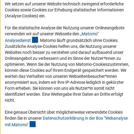
Wir setzen auf unserer Website technisch zwingend erforderliche
Karriere
Cookies sowie Cookies zur Erhebung statistischer Informationen
Logo und Corporate Design
(Analyse-Cookies) ein.
RSS-Feeds
Für die statistische Analyse der Nutzung unserer Onlineangebote
Compliance
verwenden wir auf unserer Webseite den
„Matomo“
(externer Link)
Analysediens
t
. Matomo läuft grundsätzlich ohne Cookies.
Vergabeverfahren
Zusätzliche Analyse-Cookies helfen uns, die Nutzung unserer
Barrierefreiheit
Websites noch besser zu verstehen und darauf aufbauend unser
Onlineangebot zu verbessern und im Sinne der Nutzer*innen zu
optimieren. Wenn Sie der Nutzung von Matomo-Cookieszustimmen,
Service und Informationen für Menschen mit Behinderungen
können diese Cookies auf Ihrem Endgerät gespeichert werden. Wir
Erklärung zur Barrierefreiheit
werten das Verhalten von unseren Webseitenbesucher*innen
anonymisiert aus, indem wir ihre IP-Adresse lediglich in gekürzter
Barriere melden
Form erheben. Sie können von uns als Nutzer*in somit nicht
DFG-aktuell
identifiziert werden. Eine Weitergabe Ihrer Daten an Dritte erfolgt
nicht.
Erhalten Sie Neuigkeiten aus der DFG direkt in Ihr Mailpostfach oder
schauen Sie sich die Ausgaben online an.
Eine genaue Übersicht über möglicherweise verwendete Cookies
finden Sie in unserer
Datenschutzerklärung in der Box "Webanalyse
(Anchor Link)
mit Matomo
"
.
Zum Newsletter