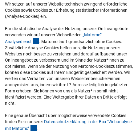
Wir setzen auf unserer Website technisch zwingend erforderliche
Karriere
Cookies sowie Cookies zur Erhebung statistischer Informationen
Logo und Corporate Design
(Analyse-Cookies) ein.
RSS-Feeds
Für die statistische Analyse der Nutzung unserer Onlineangebote
Compliance
verwenden wir auf unserer Webseite den
„Matomo“
(externer Link)
Analysediens
t
. Matomo läuft grundsätzlich ohne Cookies.
Vergabeverfahren
Zusätzliche Analyse-Cookies helfen uns, die Nutzung unserer
Barrierefreiheit
Websites noch besser zu verstehen und darauf aufbauend unser
Onlineangebot zu verbessern und im Sinne der Nutzer*innen zu
optimieren. Wenn Sie der Nutzung von Matomo-Cookieszustimmen,
Service und Informationen für Menschen mit Behinderungen
können diese Cookies auf Ihrem Endgerät gespeichert werden. Wir
Erklärung zur Barrierefreiheit
werten das Verhalten von unseren Webseitenbesucher*innen
anonymisiert aus, indem wir ihre IP-Adresse lediglich in gekürzter
Barriere melden
Form erheben. Sie können von uns als Nutzer*in somit nicht
DFG-aktuell
identifiziert werden. Eine Weitergabe Ihrer Daten an Dritte erfolgt
nicht.
Erhalten Sie Neuigkeiten aus der DFG direkt in Ihr Mailpostfach oder
schauen Sie sich die Ausgaben online an.
Eine genaue Übersicht über möglicherweise verwendete Cookies
finden Sie in unserer
Datenschutzerklärung in der Box "Webanalyse
(Anchor Link)
mit Matomo
"
.
Zum Newsletter