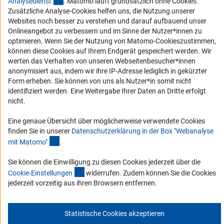
Analysediens
t
. Matomo läuft grundsätzlich ohne Cookies.
Vergabeverfahren
Zusätzliche Analyse-Cookies helfen uns, die Nutzung unserer
Barrierefreiheit
Websites noch besser zu verstehen und darauf aufbauend unser
Onlineangebot zu verbessern und im Sinne der Nutzer*innen zu
Service und Informationen für Menschen mit Behinderungen
optimieren. Wenn Sie der Nutzung von Matomo-Cookieszustimmen,
können diese Cookies auf Ihrem Endgerät gespeichert werden. Wir
Erklärung zur Barrierefreiheit
werten das Verhalten von unseren Webseitenbesucher*innen
Barriere melden
anonymisiert aus, indem wir ihre IP-Adresse lediglich in gekürzter
Form erheben. Sie können von uns als Nutzer*in somit nicht
DFG-aktuell
identifiziert werden. Eine Weitergabe Ihrer Daten an Dritte erfolgt
nicht.
Erhalten Sie Neuigkeiten aus der DFG direkt in Ihr Mailpostfach oder
schauen Sie sich die Ausgaben online an.
Eine genaue Übersicht über möglicherweise verwendete Cookies
finden Sie in unserer
Datenschutzerklärung in der Box "Webanalyse
(Anchor Link)
mit Matomo
"
.
Zum Newsletter
Sie können die Einwilligung zu diesen Cookies jederzeit über die
(interner Link)
Cookie-Einstellunge
n
widerrufen. Zudem können Sie die Cookies
jederzeit vorzeitig aus ihren Browsern entfernen.
Impressum
Datenschutz
Cookie-Einstellungen
Kontakt
Service
Statistische Cookies akzeptieren
© 2026 DFG