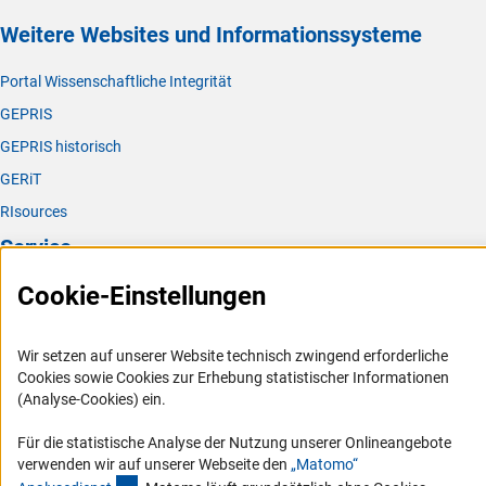
Weitere Websites und Informationssysteme
Portal Wissenschaftliche Integrität
GEPRIS
GEPRIS historisch
GERiT
RIsources
Service
Cookie-Einstellungen
Presse
FAQ
Wir setzen auf unserer Website technisch zwingend erforderliche
Karriere
Cookies sowie Cookies zur Erhebung statistischer Informationen
Logo und Corporate Design
(Analyse-Cookies) ein.
RSS-Feeds
Für die statistische Analyse der Nutzung unserer Onlineangebote
Compliance
verwenden wir auf unserer Webseite den
„Matomo“
(externer Link)