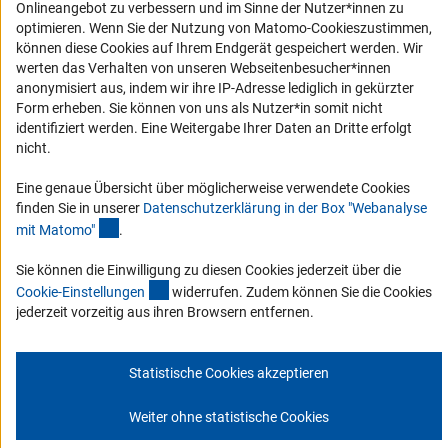
Onlineangebot zu verbessern und im Sinne der Nutzer*innen zu
Service und Informationen für Menschen mit Behinderungen
optimieren. Wenn Sie der Nutzung von Matomo-Cookieszustimmen,
können diese Cookies auf Ihrem Endgerät gespeichert werden. Wir
Erklärung zur Barrierefreiheit
werten das Verhalten von unseren Webseitenbesucher*innen
Barriere melden
anonymisiert aus, indem wir ihre IP-Adresse lediglich in gekürzter
Form erheben. Sie können von uns als Nutzer*in somit nicht
DFG-aktuell
identifiziert werden. Eine Weitergabe Ihrer Daten an Dritte erfolgt
nicht.
Erhalten Sie Neuigkeiten aus der DFG direkt in Ihr Mailpostfach oder
schauen Sie sich die Ausgaben online an.
Eine genaue Übersicht über möglicherweise verwendete Cookies
finden Sie in unserer
Datenschutzerklärung in der Box "Webanalyse
(Anchor Link)
mit Matomo
"
.
Zum Newsletter
Sie können die Einwilligung zu diesen Cookies jederzeit über die
(interner Link)
Cookie-Einstellunge
n
widerrufen. Zudem können Sie die Cookies
jederzeit vorzeitig aus ihren Browsern entfernen.
Impressum
Datenschutz
Cookie-Einstellungen
Kontakt
Service
Statistische Cookies akzeptieren
© 2026 DFG
Weiter ohne statistische Cookies
Zum Anfang 