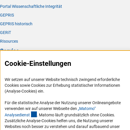
Portal Wissenschaftliche Integrität
GEPRIS
GEPRIS historisch
GERiT
RIsources
Service
Cookie-Einstellungen
Presse
FAQ
Wir setzen auf unserer Website technisch zwingend erforderliche
Karriere
Cookies sowie Cookies zur Erhebung statistischer Informationen
Logo und Corporate Design
(Analyse-Cookies) ein.
RSS-Feeds
Für die statistische Analyse der Nutzung unserer Onlineangebote
Compliance
verwenden wir auf unserer Webseite den
„Matomo“
(externer Link)
Analysediens
t
. Matomo läuft grundsätzlich ohne Cookies.
Vergabeverfahren
Zusätzliche Analyse-Cookies helfen uns, die Nutzung unserer
Barrierefreiheit
Websites noch besser zu verstehen und darauf aufbauend unser