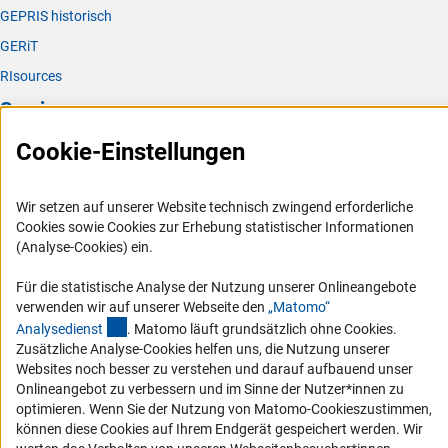
GEPRIS historisch
GERiT
RIsources
Service
Cookie-Einstellungen
Presse
FAQ
Wir setzen auf unserer Website technisch zwingend erforderliche
Karriere
Cookies sowie Cookies zur Erhebung statistischer Informationen
Logo und Corporate Design
(Analyse-Cookies) ein.
RSS-Feeds
Für die statistische Analyse der Nutzung unserer Onlineangebote
Compliance
verwenden wir auf unserer Webseite den
„Matomo“
(externer Link)
Analysediens
t
. Matomo läuft grundsätzlich ohne Cookies.
Vergabeverfahren
Zusätzliche Analyse-Cookies helfen uns, die Nutzung unserer
Barrierefreiheit
Websites noch besser zu verstehen und darauf aufbauend unser
Onlineangebot zu verbessern und im Sinne der Nutzer*innen zu
Service und Informationen für Menschen mit Behinderungen
optimieren. Wenn Sie der Nutzung von Matomo-Cookieszustimmen,
können diese Cookies auf Ihrem Endgerät gespeichert werden. Wir
Erklärung zur Barrierefreiheit