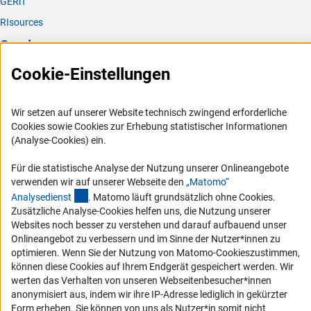
GERiT
RIsources
Service
Cookie-Einstellungen
Presse
FAQ
Wir setzen auf unserer Website technisch zwingend erforderliche
Karriere
Cookies sowie Cookies zur Erhebung statistischer Informationen
Logo und Corporate Design
(Analyse-Cookies) ein.
RSS-Feeds
Für die statistische Analyse der Nutzung unserer Onlineangebote
Compliance
verwenden wir auf unserer Webseite den
„Matomo“
(externer Link)
Analysediens
t
. Matomo läuft grundsätzlich ohne Cookies.
Vergabeverfahren
Zusätzliche Analyse-Cookies helfen uns, die Nutzung unserer
Barrierefreiheit
Websites noch besser zu verstehen und darauf aufbauend unser
Onlineangebot zu verbessern und im Sinne der Nutzer*innen zu
Service und Informationen für Menschen mit Behinderungen
optimieren. Wenn Sie der Nutzung von Matomo-Cookieszustimmen,
können diese Cookies auf Ihrem Endgerät gespeichert werden. Wir
Erklärung zur Barrierefreiheit
werten das Verhalten von unseren Webseitenbesucher*innen
Barriere melden
anonymisiert aus, indem wir ihre IP-Adresse lediglich in gekürzter
Form erheben. Sie können von uns als Nutzer*in somit nicht