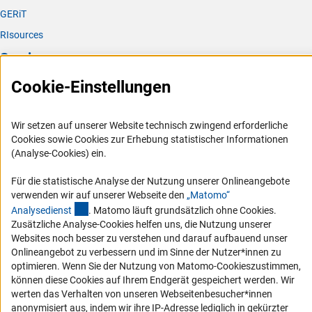
GERiT
RIsources
Service
Cookie-Einstellungen
Presse
FAQ
Wir setzen auf unserer Website technisch zwingend erforderliche
Karriere
Cookies sowie Cookies zur Erhebung statistischer Informationen
Logo und Corporate Design
(Analyse-Cookies) ein.
RSS-Feeds
Für die statistische Analyse der Nutzung unserer Onlineangebote
Compliance
verwenden wir auf unserer Webseite den
„Matomo“
(externer Link)
Analysediens
t
. Matomo läuft grundsätzlich ohne Cookies.
Vergabeverfahren
Zusätzliche Analyse-Cookies helfen uns, die Nutzung unserer
Barrierefreiheit
Websites noch besser zu verstehen und darauf aufbauend unser
Onlineangebot zu verbessern und im Sinne der Nutzer*innen zu
Service und Informationen für Menschen mit Behinderungen
optimieren. Wenn Sie der Nutzung von Matomo-Cookieszustimmen,
können diese Cookies auf Ihrem Endgerät gespeichert werden. Wir
Erklärung zur Barrierefreiheit
werten das Verhalten von unseren Webseitenbesucher*innen
Barriere melden
anonymisiert aus, indem wir ihre IP-Adresse lediglich in gekürzter