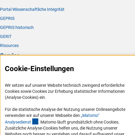
Portal Wissenschaftliche Integrität
GEPRIS
GEPRIS historisch
GERiT
RIsources
Service
Cookie-Einstellungen
Presse
FAQ
Wir setzen auf unserer Website technisch zwingend erforderliche
Karriere
Cookies sowie Cookies zur Erhebung statistischer Informationen
Logo und Corporate Design
(Analyse-Cookies) ein.
RSS-Feeds
Für die statistische Analyse der Nutzung unserer Onlineangebote
Compliance
verwenden wir auf unserer Webseite den
„Matomo“
(externer Link)
Analysediens
t
. Matomo läuft grundsätzlich ohne Cookies.
Vergabeverfahren
Zusätzliche Analyse-Cookies helfen uns, die Nutzung unserer
Barrierefreiheit
Websites noch besser zu verstehen und darauf aufbauend unser