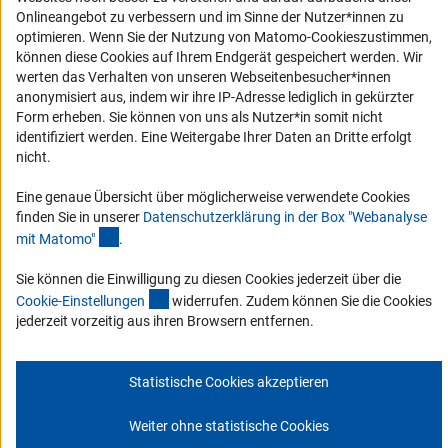
Onlineangebot zu verbessern und im Sinne der Nutzer*innen zu
Service und Informationen für Menschen mit Behinderungen
optimieren. Wenn Sie der Nutzung von Matomo-Cookieszustimmen,
können diese Cookies auf Ihrem Endgerät gespeichert werden. Wir
Erklärung zur Barrierefreiheit
werten das Verhalten von unseren Webseitenbesucher*innen
Barriere melden
anonymisiert aus, indem wir ihre IP-Adresse lediglich in gekürzter
Form erheben. Sie können von uns als Nutzer*in somit nicht
DFG-aktuell
identifiziert werden. Eine Weitergabe Ihrer Daten an Dritte erfolgt
nicht.
Erhalten Sie Neuigkeiten aus der DFG direkt in Ihr Mailpostfach oder
schauen Sie sich die Ausgaben online an.
Eine genaue Übersicht über möglicherweise verwendete Cookies
finden Sie in unserer
Datenschutzerklärung in der Box "Webanalyse
(Anchor Link)
mit Matomo
"
.
Zum Newsletter
Sie können die Einwilligung zu diesen Cookies jederzeit über die
(interner Link)
Cookie-Einstellunge
n
widerrufen. Zudem können Sie die Cookies
jederzeit vorzeitig aus ihren Browsern entfernen.
Impressum
Datenschutz
Cookie-Einstellungen
Kontakt
Service
Statistische Cookies akzeptieren
© 2026 DFG
Weiter ohne statistische Cookies
Zum Anfang 