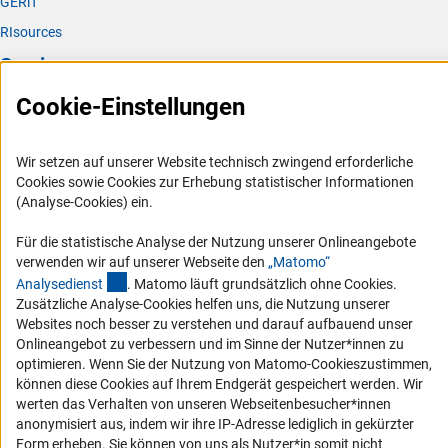
GERiT
RIsources
Service
Cookie-Einstellungen
Presse
FAQ
Wir setzen auf unserer Website technisch zwingend erforderliche
Karriere
Cookies sowie Cookies zur Erhebung statistischer Informationen
Logo und Corporate Design
(Analyse-Cookies) ein.
RSS-Feeds
Für die statistische Analyse der Nutzung unserer Onlineangebote
Compliance
verwenden wir auf unserer Webseite den
„Matomo“
(externer Link)
Analysediens
t
. Matomo läuft grundsätzlich ohne Cookies.
Vergabeverfahren
Zusätzliche Analyse-Cookies helfen uns, die Nutzung unserer
Barrierefreiheit
Websites noch besser zu verstehen und darauf aufbauend unser
Onlineangebot zu verbessern und im Sinne der Nutzer*innen zu
Service und Informationen für Menschen mit Behinderungen
optimieren. Wenn Sie der Nutzung von Matomo-Cookieszustimmen,
können diese Cookies auf Ihrem Endgerät gespeichert werden. Wir
Erklärung zur Barrierefreiheit
werten das Verhalten von unseren Webseitenbesucher*innen
Barriere melden
anonymisiert aus, indem wir ihre IP-Adresse lediglich in gekürzter
Form erheben. Sie können von uns als Nutzer*in somit nicht