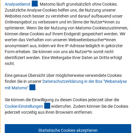
(externer Link)
Analysediens
t
. Matomo läuft grundsätzlich ohne Cookies.
Barrierefreiheit
Zusätzliche Analyse-Cookies helfen uns, die Nutzung unserer
Websites noch besser zu verstehen und darauf aufbauend unser
Service und Informationen für Menschen mit Behinderungen
Onlineangebot zu verbessern und im Sinne der Nutzer*innen zu
optimieren. Wenn Sie der Nutzung von Matomo-Cookieszustimmen,
Erklärung zur Barrierefreiheit
können diese Cookies auf Ihrem Endgerät gespeichert werden. Wir
Barriere melden
werten das Verhalten von unseren Webseitenbesucher*innen
anonymisiert aus, indem wir ihre IP-Adresse lediglich in gekürzter
DFG-aktuell
Form erheben. Sie können von uns als Nutzer*in somit nicht
identifiziert werden. Eine Weitergabe Ihrer Daten an Dritte erfolgt
Erhalten Sie Neuigkeiten aus der DFG direkt in Ihr Mailpostfach oder
nicht.
schauen Sie sich die Ausgaben online an.
Eine genaue Übersicht über möglicherweise verwendete Cookies
finden Sie in unserer
Datenschutzerklärung in der Box "Webanalyse
Zum Newsletter
(Anchor Link)
mit Matomo
"
.
Sie können die Einwilligung zu diesen Cookies jederzeit über die
(interner Link)
Cookie-Einstellunge
n
widerrufen. Zudem können Sie die Cookies
jederzeit vorzeitig aus ihren Browsern entfernen.
Impressum
Datenschutz
Cookie-Einstellungen
Kontakt
Service
© 2026 DFG
Statistische Cookies akzeptieren