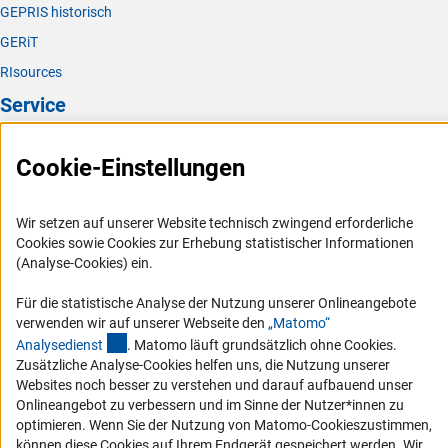
GEPRIS historisch
GERiT
RIsources
Service
Presse
Cookie-Einstellungen
FAQ
Karriere
Wir setzen auf unserer Website technisch zwingend erforderliche
Logo und Corporate Design
Cookies sowie Cookies zur Erhebung statistischer Informationen
(Analyse-Cookies) ein.
RSS-Feeds
Compliance
Für die statistische Analyse der Nutzung unserer Onlineangebote
verwenden wir auf unserer Webseite den
„Matomo“
Vergabeverfahren
(externer Link)
Analysediens
t
. Matomo läuft grundsätzlich ohne Cookies.
Barrierefreiheit
Zusätzliche Analyse-Cookies helfen uns, die Nutzung unserer
Websites noch besser zu verstehen und darauf aufbauend unser
Service und Informationen für Menschen mit Behinderungen
Onlineangebot zu verbessern und im Sinne der Nutzer*innen zu
optimieren. Wenn Sie der Nutzung von Matomo-Cookieszustimmen,
Erklärung zur Barrierefreiheit
können diese Cookies auf Ihrem Endgerät gespeichert werden. Wir