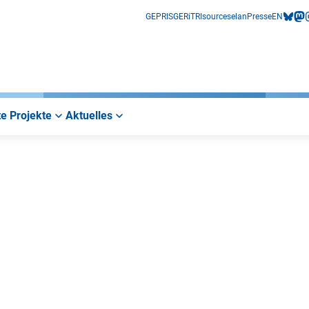
GEPRIS
GERiT
RIsources
elan
Presse
EN
bluesk
mas
i
e Projekte
Aktuelles