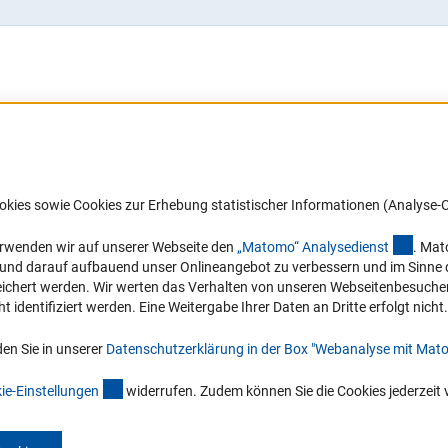
Barrierefreiheit
DFG-aktuell
okies sowie Cookies zur Erhebung statistischer Informationen (Analyse-C
Service und Informationen für Menschen
Erhalten Sie Neuigkeiten aus der DF
mit Behinderungen
in Ihr Mailpostfach oder schauen Si
(exter
erwenden wir auf unserer Webseite den
„Matomo“ Analysediens
t
. Mat
die Ausgaben online an.
n und darauf aufbauend unser Onlineangebot zu verbessern und im Sinne
Erklärung zur Barrierefreiheit
hert werden. Wir werten das Verhalten von unseren Webseitenbesucher*in
Barriere melden
identifiziert werden. Eine Weitergabe Ihrer Daten an Dritte erfolgt nicht.
Zum Newsletter
en Sie in unserer
Datenschutzerklärung in der Box "Webanalyse mit Mat
(interner Link)
ie-Einstellunge
n
widerrufen. Zudem können Sie die Cookies jederzeit 