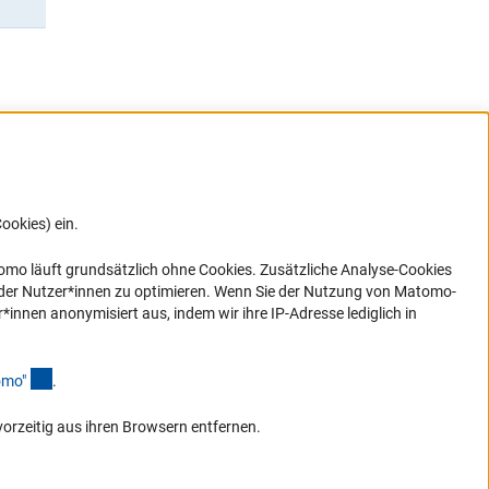
ookies) ein.
G direkt
e sich
ner Link)
omo läuft grundsätzlich ohne Cookies. Zusätzliche Analyse-Cookies
 der Nutzer*innen zu optimieren. Wenn Sie der Nutzung von Matomo-
nen anonymisiert aus, indem wir ihre IP-Adresse lediglich in
(Anchor Link)
omo
"
.
vorzeitig aus ihren Browsern entfernen.