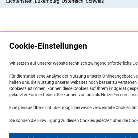
Lichtenstein, Luxemburg, Österreich, Schweiz
Cookie-Einstellungen
Weitere Websites und
Service
Informationssysteme
Wir setzen auf unserer Website technisch zwingend erforderliche Co
Presse
Portal Wissenschaftliche Integrität
Für die statistische Analyse der Nutzung unserer Onlineangebote v
FAQ
helfen uns, die Nutzung unserer Websites noch besser zu verstehe
GEPRIS
Karriere
Cookieszustimmen, können diese Cookies auf Ihrem Endgerät gespeic
GEPRIS historisch
Logo und Corporate Design
gekürzter Form erheben. Sie können von uns als Nutzer*in somit nicht 
GERiT
RSS-Feeds
Eine genaue Übersicht über möglicherweise verwendete Cookies find
RIsources
Compliance
Vergabeverfahren
Sie können die Einwilligung zu diesen Cookies jederzeit über die
Cook