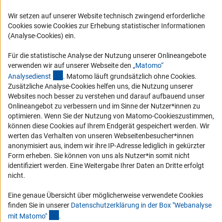
FAQ
Wir setzen auf unserer Website technisch zwingend erforderliche
Karriere
Cookies sowie Cookies zur Erhebung statistischer Informationen
Logo und Corporate Design
(Analyse-Cookies) ein.
RSS-Feeds
Für die statistische Analyse der Nutzung unserer Onlineangebote
Compliance
verwenden wir auf unserer Webseite den
„Matomo“
(externer Link)
Analysediens
t
. Matomo läuft grundsätzlich ohne Cookies.
Vergabeverfahren
Zusätzliche Analyse-Cookies helfen uns, die Nutzung unserer
Barrierefreiheit
Websites noch besser zu verstehen und darauf aufbauend unser
Onlineangebot zu verbessern und im Sinne der Nutzer*innen zu
optimieren. Wenn Sie der Nutzung von Matomo-Cookieszustimmen,
Service und Informationen für Menschen mit Behinderungen
können diese Cookies auf Ihrem Endgerät gespeichert werden. Wir
Erklärung zur Barrierefreiheit
werten das Verhalten von unseren Webseitenbesucher*innen
anonymisiert aus, indem wir ihre IP-Adresse lediglich in gekürzter
Barriere melden
Form erheben. Sie können von uns als Nutzer*in somit nicht
DFG-aktuell
identifiziert werden. Eine Weitergabe Ihrer Daten an Dritte erfolgt
nicht.
Erhalten Sie Neuigkeiten aus der DFG direkt in Ihr Mailpostfach oder
schauen Sie sich die Ausgaben online an.
Eine genaue Übersicht über möglicherweise verwendete Cookies
finden Sie in unserer
Datenschutzerklärung in der Box "Webanalyse
(Anchor Link)
mit Matomo
"
.