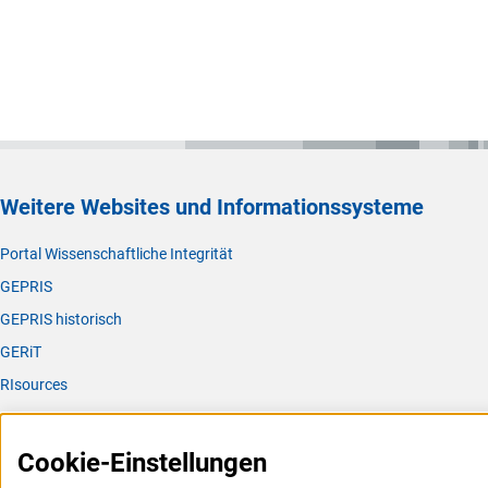
Weitere Websites und Informationssysteme
Portal Wissenschaftliche Integrität
GEPRIS
GEPRIS historisch
GERiT
RIsources
Service
Cookie-Einstellungen
Presse