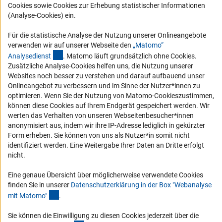
Cookies sowie Cookies zur Erhebung statistischer Informationen
RSS-Feeds
(Analyse-Cookies) ein.
Compliance
Für die statistische Analyse der Nutzung unserer Onlineangebote
Vergabeverfahren
verwenden wir auf unserer Webseite den
„Matomo“
(externer Link)
Barrierefreiheit
Analysediens
t
. Matomo läuft grundsätzlich ohne Cookies.
Zusätzliche Analyse-Cookies helfen uns, die Nutzung unserer
Websites noch besser zu verstehen und darauf aufbauend unser
Service und Informationen für Menschen mit Behinderungen
Onlineangebot zu verbessern und im Sinne der Nutzer*innen zu
Erklärung zur Barrierefreiheit
optimieren. Wenn Sie der Nutzung von Matomo-Cookieszustimmen,
können diese Cookies auf Ihrem Endgerät gespeichert werden. Wir
Barriere melden
werten das Verhalten von unseren Webseitenbesucher*innen
DFG-aktuell
anonymisiert aus, indem wir ihre IP-Adresse lediglich in gekürzter
Form erheben. Sie können von uns als Nutzer*in somit nicht
identifiziert werden. Eine Weitergabe Ihrer Daten an Dritte erfolgt
Erhalten Sie Neuigkeiten aus der DFG direkt in Ihr Mailpostfach oder
nicht.
schauen Sie sich die Ausgaben online an.
Eine genaue Übersicht über möglicherweise verwendete Cookies
finden Sie in unserer
Datenschutzerklärung in der Box "Webanalyse
Zum Newsletter
(Anchor Link)
mit Matomo
"
.
Sie können die Einwilligung zu diesen Cookies jederzeit über die