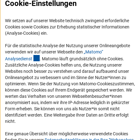
FAQ
Cookie-Einstellungen
Karriere
Logo und Corporate Design
Wir setzen auf unserer Website technisch zwingend erforderliche
Cookies sowie Cookies zur Erhebung statistischer Informationen
RSS-Feeds
(Analyse-Cookies) ein.
Compliance
Für die statistische Analyse der Nutzung unserer Onlineangebote
Vergabeverfahren
verwenden wir auf unserer Webseite den
„Matomo“
Barrierefreiheit
(externer Link)
Analysediens
t
. Matomo läuft grundsätzlich ohne Cookies.
Zusätzliche Analyse-Cookies helfen uns, die Nutzung unserer
Websites noch besser zu verstehen und darauf aufbauend unser
Service und Informationen für Menschen mit Behinderungen
Onlineangebot zu verbessern und im Sinne der Nutzer*innen zu
Erklärung zur Barrierefreiheit
optimieren. Wenn Sie der Nutzung von Matomo-Cookieszustimmen,
können diese Cookies auf Ihrem Endgerät gespeichert werden. Wir
Barriere melden
werten das Verhalten von unseren Webseitenbesucher*innen
DFG-aktuell
anonymisiert aus, indem wir ihre IP-Adresse lediglich in gekürzter
Form erheben. Sie können von uns als Nutzer*in somit nicht
Erhalten Sie Neuigkeiten aus der DFG direkt in Ihr Mailpostfach oder
identifiziert werden. Eine Weitergabe Ihrer Daten an Dritte erfolgt
schauen Sie sich die Ausgaben online an.
nicht.
Eine genaue Übersicht über möglicherweise verwendete Cookies