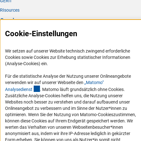
GERiT
RIsources
Service
Cookie-Einstellungen
Presse
FAQ
Wir setzen auf unserer Website technisch zwingend erforderliche
Karriere
Cookies sowie Cookies zur Erhebung statistischer Informationen
Logo und Corporate Design
(Analyse-Cookies) ein.
RSS-Feeds
Für die statistische Analyse der Nutzung unserer Onlineangebote
Compliance
verwenden wir auf unserer Webseite den
„Matomo“
(externer Link)
Analysediens
t
. Matomo läuft grundsätzlich ohne Cookies.
Vergabeverfahren
Zusätzliche Analyse-Cookies helfen uns, die Nutzung unserer
Barrierefreiheit
Websites noch besser zu verstehen und darauf aufbauend unser
Onlineangebot zu verbessern und im Sinne der Nutzer*innen zu
Service und Informationen für Menschen mit Behinderungen
optimieren. Wenn Sie der Nutzung von Matomo-Cookieszustimmen,
können diese Cookies auf Ihrem Endgerät gespeichert werden. Wir
Erklärung zur Barrierefreiheit
werten das Verhalten von unseren Webseitenbesucher*innen
Barriere melden
anonymisiert aus, indem wir ihre IP-Adresse lediglich in gekürzter
Form erheben. Sie können von uns als Nutzer*in somit nicht