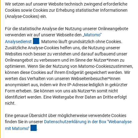
Wir setzen auf unserer Website technisch zwingend erforderliche
Karriere
Cookies sowie Cookies zur Erhebung statistischer Informationen
Logo und Corporate Design
(Analyse-Cookies) ein.
RSS-Feeds
Für die statistische Analyse der Nutzung unserer Onlineangebote
Compliance
verwenden wir auf unserer Webseite den
„Matomo“
(externer Link)
Analysediens
t
. Matomo läuft grundsätzlich ohne Cookies.
Vergabeverfahren
Zusätzliche Analyse-Cookies helfen uns, die Nutzung unserer
Barrierefreiheit
Websites noch besser zu verstehen und darauf aufbauend unser
Onlineangebot zu verbessern und im Sinne der Nutzer*innen zu
optimieren. Wenn Sie der Nutzung von Matomo-Cookieszustimmen,
Service und Informationen für Menschen mit Behinderungen
können diese Cookies auf Ihrem Endgerät gespeichert werden. Wir
Erklärung zur Barrierefreiheit
werten das Verhalten von unseren Webseitenbesucher*innen
anonymisiert aus, indem wir ihre IP-Adresse lediglich in gekürzter
Barriere melden
Form erheben. Sie können von uns als Nutzer*in somit nicht
DFG-aktuell
identifiziert werden. Eine Weitergabe Ihrer Daten an Dritte erfolgt
nicht.
Erhalten Sie Neuigkeiten aus der DFG direkt in Ihr Mailpostfach oder
schauen Sie sich die Ausgaben online an.
Eine genaue Übersicht über möglicherweise verwendete Cookies
finden Sie in unserer
Datenschutzerklärung in der Box "Webanalyse
(Anchor Link)
mit Matomo
"
.
Zum Newsletter