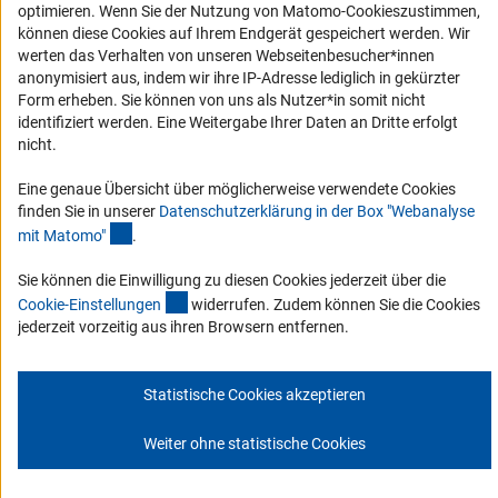
Erklärung zur Barrierefreiheit
optimieren. Wenn Sie der Nutzung von Matomo-Cookieszustimmen,
können diese Cookies auf Ihrem Endgerät gespeichert werden. Wir
Barriere melden
werten das Verhalten von unseren Webseitenbesucher*innen
DFG-aktuell
anonymisiert aus, indem wir ihre IP-Adresse lediglich in gekürzter
Form erheben. Sie können von uns als Nutzer*in somit nicht
identifiziert werden. Eine Weitergabe Ihrer Daten an Dritte erfolgt
Erhalten Sie Neuigkeiten aus der DFG direkt in Ihr Mailpostfach oder
nicht.
schauen Sie sich die Ausgaben online an.
Eine genaue Übersicht über möglicherweise verwendete Cookies
finden Sie in unserer
Datenschutzerklärung in der Box "Webanalyse
Zum Newsletter
(Anchor Link)
mit Matomo
"
.
Sie können die Einwilligung zu diesen Cookies jederzeit über die
(interner Link)
Cookie-Einstellunge
n
widerrufen. Zudem können Sie die Cookies
jederzeit vorzeitig aus ihren Browsern entfernen.
Impressum
Datenschutz
Cookie-Einstellungen
Kontakt
Service
© 2026 DFG
Statistische Cookies akzeptieren
Weiter ohne statistische Cookies
Zum Anfang 