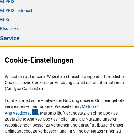
GEPRIS
GEPRIS historisch
GERiT
RIsources
Service
Presse
Cookie-Einstellungen
FAQ
Karriere
Wir setzen auf unserer Website technisch zwingend erforderliche
Logo und Corporate Design
Cookies sowie Cookies zur Erhebung statistischer Informationen
RSS-Feeds
(Analyse-Cookies) ein.
Compliance
Für die statistische Analyse der Nutzung unserer Onlineangebote
Vergabeverfahren
verwenden wir auf unserer Webseite den
„Matomo“
(externer Link)
Analysediens
t
. Matomo läuft grundsätzlich ohne Cookies.
Barrierefreiheit
Zusätzliche Analyse-Cookies helfen uns, die Nutzung unserer
Websites noch besser zu verstehen und darauf aufbauend unser
Service und Informationen für Menschen mit Behinderungen
Onlineangebot zu verbessern und im Sinne der Nutzer*innen zu