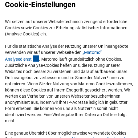
FAQ
Cookie-Einstellungen
Karriere
Logo und Corporate Design
Wir setzen auf unserer Website technisch zwingend erforderliche
Cookies sowie Cookies zur Erhebung statistischer Informationen
RSS-Feeds
(Analyse-Cookies) ein.
Compliance
Für die statistische Analyse der Nutzung unserer Onlineangebote
Vergabeverfahren
verwenden wir auf unserer Webseite den
„Matomo“
Barrierefreiheit
(externer Link)
Analysediens
t
. Matomo läuft grundsätzlich ohne Cookies.
Zusätzliche Analyse-Cookies helfen uns, die Nutzung unserer
Websites noch besser zu verstehen und darauf aufbauend unser
Service und Informationen für Menschen mit Behinderungen
Onlineangebot zu verbessern und im Sinne der Nutzer*innen zu
Erklärung zur Barrierefreiheit
optimieren. Wenn Sie der Nutzung von Matomo-Cookieszustimmen,
können diese Cookies auf Ihrem Endgerät gespeichert werden. Wir
Barriere melden
werten das Verhalten von unseren Webseitenbesucher*innen
DFG-aktuell
anonymisiert aus, indem wir ihre IP-Adresse lediglich in gekürzter
Form erheben. Sie können von uns als Nutzer*in somit nicht
Erhalten Sie Neuigkeiten aus der DFG direkt in Ihr Mailpostfach oder
identifiziert werden. Eine Weitergabe Ihrer Daten an Dritte erfolgt
schauen Sie sich die Ausgaben online an.
nicht.
Eine genaue Übersicht über möglicherweise verwendete Cookies