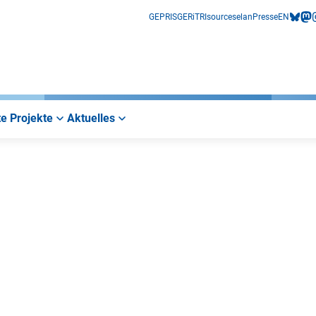
GEPRIS
GERiT
RIsources
elan
Presse
EN
bluesk
mas
i
e Projekte
Aktuelles