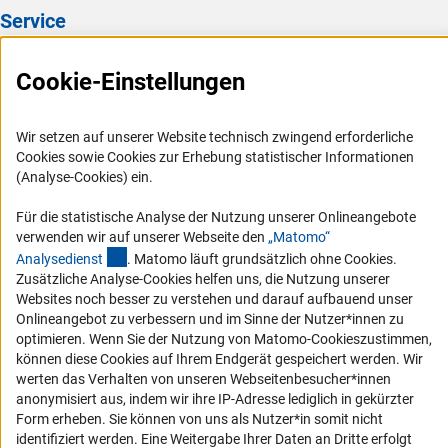
Service
Presse
Cookie-Einstellungen
FAQ
Karriere
Wir setzen auf unserer Website technisch zwingend erforderliche
Logo und Corporate Design
Cookies sowie Cookies zur Erhebung statistischer Informationen
(Analyse-Cookies) ein.
RSS-Feeds
Compliance
Für die statistische Analyse der Nutzung unserer Onlineangebote
verwenden wir auf unserer Webseite den
„Matomo“
Vergabeverfahren
(externer Link)
Analysediens
t
. Matomo läuft grundsätzlich ohne Cookies.
Barrierefreiheit
Zusätzliche Analyse-Cookies helfen uns, die Nutzung unserer
Websites noch besser zu verstehen und darauf aufbauend unser
Onlineangebot zu verbessern und im Sinne der Nutzer*innen zu
Service und Informationen für Menschen mit Behinderungen
optimieren. Wenn Sie der Nutzung von Matomo-Cookieszustimmen,
Erklärung zur Barrierefreiheit
können diese Cookies auf Ihrem Endgerät gespeichert werden. Wir
werten das Verhalten von unseren Webseitenbesucher*innen
Barriere melden
anonymisiert aus, indem wir ihre IP-Adresse lediglich in gekürzter
DFG-aktuell
Form erheben. Sie können von uns als Nutzer*in somit nicht
identifiziert werden. Eine Weitergabe Ihrer Daten an Dritte erfolgt