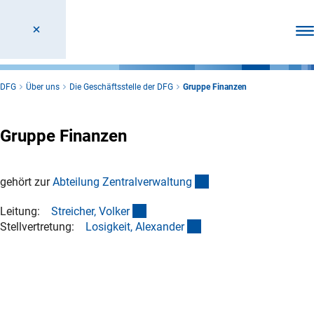
Men
DFG
Über uns
Die Geschäftsstelle der DFG
Gruppe Finanzen
Gruppe Finanzen
(interner Link)
gehört zur
Abteilung Zentralverwaltun
g
(externer Link)
Leitung:
Streicher, Volke
r
(externer Link)
Stellvertretung:
Losigkeit, Alexande
r