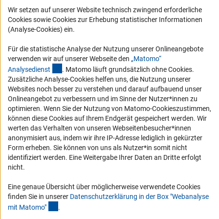
Logo und Corporate Design
Wir setzen auf unserer Website technisch zwingend erforderliche
Cookies sowie Cookies zur Erhebung statistischer Informationen
RSS-Feeds
(Analyse-Cookies) ein.
Compliance
Für die statistische Analyse der Nutzung unserer Onlineangebote
Vergabeverfahren
verwenden wir auf unserer Webseite den
„Matomo“
Barrierefreiheit
(externer Link)
Analysediens
t
. Matomo läuft grundsätzlich ohne Cookies.
Zusätzliche Analyse-Cookies helfen uns, die Nutzung unserer
Websites noch besser zu verstehen und darauf aufbauend unser
Service und Informationen für Menschen mit Behinderungen
Onlineangebot zu verbessern und im Sinne der Nutzer*innen zu
Erklärung zur Barrierefreiheit
optimieren. Wenn Sie der Nutzung von Matomo-Cookieszustimmen,
können diese Cookies auf Ihrem Endgerät gespeichert werden. Wir
Barriere melden
werten das Verhalten von unseren Webseitenbesucher*innen
DFG-aktuell
anonymisiert aus, indem wir ihre IP-Adresse lediglich in gekürzter
Form erheben. Sie können von uns als Nutzer*in somit nicht
Erhalten Sie Neuigkeiten aus der DFG direkt in Ihr Mailpostfach oder
identifiziert werden. Eine Weitergabe Ihrer Daten an Dritte erfolgt
schauen Sie sich die Ausgaben online an.
nicht.
Eine genaue Übersicht über möglicherweise verwendete Cookies
finden Sie in unserer
Datenschutzerklärung in der Box "Webanalyse
Zum Newsletter
(Anchor Link)
mit Matomo
"
.