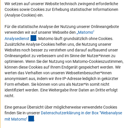
Wir setzen auf unserer Website technisch zwingend erforderliche
Karriere
Cookies sowie Cookies zur Erhebung statistischer Informationen
Logo und Corporate Design
(Analyse-Cookies) ein.
RSS-Feeds
Für die statistische Analyse der Nutzung unserer Onlineangebote
Compliance
verwenden wir auf unserer Webseite den
„Matomo“
(externer Link)
Analysediens
t
. Matomo läuft grundsätzlich ohne Cookies.
Vergabeverfahren
Zusätzliche Analyse-Cookies helfen uns, die Nutzung unserer
Barrierefreiheit
Websites noch besser zu verstehen und darauf aufbauend unser
Onlineangebot zu verbessern und im Sinne der Nutzer*innen zu
optimieren. Wenn Sie der Nutzung von Matomo-Cookieszustimmen,
Service und Informationen für Menschen mit Behinderungen
können diese Cookies auf Ihrem Endgerät gespeichert werden. Wir
Erklärung zur Barrierefreiheit
werten das Verhalten von unseren Webseitenbesucher*innen
anonymisiert aus, indem wir ihre IP-Adresse lediglich in gekürzter
Barriere melden
Form erheben. Sie können von uns als Nutzer*in somit nicht
DFG-aktuell
identifiziert werden. Eine Weitergabe Ihrer Daten an Dritte erfolgt
nicht.
Erhalten Sie Neuigkeiten aus der DFG direkt in Ihr Mailpostfach oder
schauen Sie sich die Ausgaben online an.
Eine genaue Übersicht über möglicherweise verwendete Cookies
finden Sie in unserer
Datenschutzerklärung in der Box "Webanalyse
(Anchor Link)
mit Matomo
"
.
Zum Newsletter