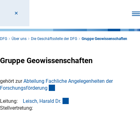
Men
DFG
Über uns
Die Geschäftsstelle der DFG
Gruppe Geowissenschaften
Gruppe Geowissenschaften
gehört zur
Abteilung Fachliche Angelegenheiten der
(interner Link)
Forschungsförderun
g
(externer Link)
Leitung:
Leisch, Harald Dr
.
Stellvertretung: