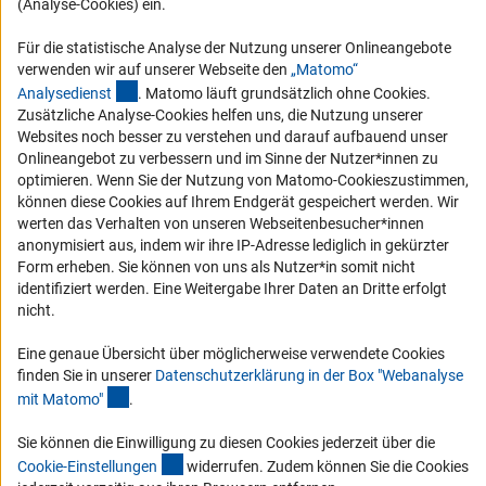
(Analyse-Cookies) ein.
Compliance
Für die statistische Analyse der Nutzung unserer Onlineangebote
Vergabeverfahren
verwenden wir auf unserer Webseite den
„Matomo“
(externer Link)
Barrierefreiheit
Analysediens
t
. Matomo läuft grundsätzlich ohne Cookies.
Zusätzliche Analyse-Cookies helfen uns, die Nutzung unserer
Websites noch besser zu verstehen und darauf aufbauend unser
Service und Informationen für Menschen mit Behinderungen
Onlineangebot zu verbessern und im Sinne der Nutzer*innen zu
Erklärung zur Barrierefreiheit
optimieren. Wenn Sie der Nutzung von Matomo-Cookieszustimmen,
können diese Cookies auf Ihrem Endgerät gespeichert werden. Wir
Barriere melden
werten das Verhalten von unseren Webseitenbesucher*innen
DFG-aktuell
anonymisiert aus, indem wir ihre IP-Adresse lediglich in gekürzter
Form erheben. Sie können von uns als Nutzer*in somit nicht
identifiziert werden. Eine Weitergabe Ihrer Daten an Dritte erfolgt
Erhalten Sie Neuigkeiten aus der DFG direkt in Ihr Mailpostfach oder
nicht.
schauen Sie sich die Ausgaben online an.
Eine genaue Übersicht über möglicherweise verwendete Cookies
finden Sie in unserer
Datenschutzerklärung in der Box "Webanalyse
Zum Newsletter
(Anchor Link)
mit Matomo
"
.
Sie können die Einwilligung zu diesen Cookies jederzeit über die
(interner Link)
Cookie-Einstellunge
n
widerrufen. Zudem können Sie die Cookies