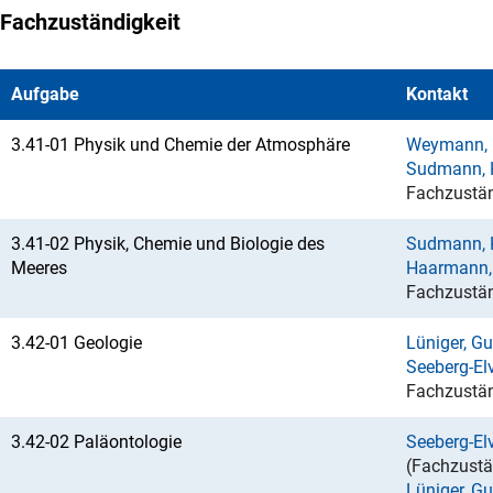
Fachzuständigkeit
Aufgabe
Kontakt
3.41-01 Physik und Chemie der Atmosphäre
Weymann, D
Sudmann, K
Fachzustän
3.41-02 Physik, Chemie und Biologie des
Sudmann, K
Meeres
Haarmann,
Fachzustän
3.42-01 Geologie
Lüniger, Gu
Seeberg-Elv
Fachzustän
3.42-02 Paläontologie
Seeberg-Elv
(Fachzustä
Lüniger, Gu