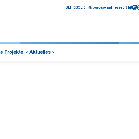
GEPRIS
GERiT
RIsources
elan
Presse
EN
bluesk
mas
i
e Projekte
Aktuelles