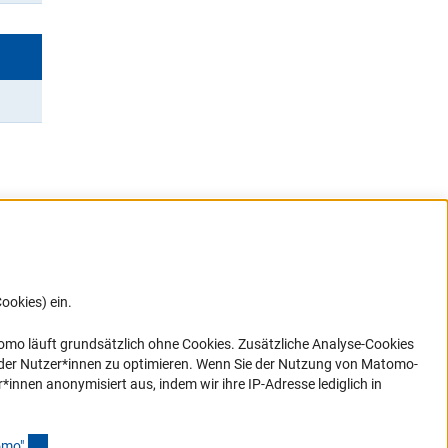
ookies) ein.
G direkt
e sich
ner Link)
omo läuft grundsätzlich ohne Cookies. Zusätzliche Analyse-Cookies
 der Nutzer*innen zu optimieren. Wenn Sie der Nutzung von Matomo-
nen anonymisiert aus, indem wir ihre IP-Adresse lediglich in
(Anchor Link)
omo
"
.