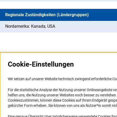
Regionale Zuständigkeiten (Ländergruppen)
Nordamerika: Kanada, USA
Cookie-Einstellungen
Weitere Websites und
Service
Informationssysteme
Wir setzen auf unserer Website technisch zwingend erforderliche Co
Presse
Portal Wissenschaftliche Integrität
Für die statistische Analyse der Nutzung unserer Onlineangebote v
FAQ
helfen uns, die Nutzung unserer Websites noch besser zu verstehe
GEPRIS
Karriere
Cookieszustimmen, können diese Cookies auf Ihrem Endgerät gespeic
GEPRIS historisch
Logo und Corporate Design
gekürzter Form erheben. Sie können von uns als Nutzer*in somit nicht 
GERiT
RSS-Feeds
Eine genaue Übersicht über möglicherweise verwendete Cookies find