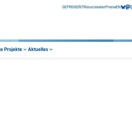
GEPRIS
GERiT
RIsources
elan
Presse
EN
bluesk
mas
i
e Projekte
Aktuelles