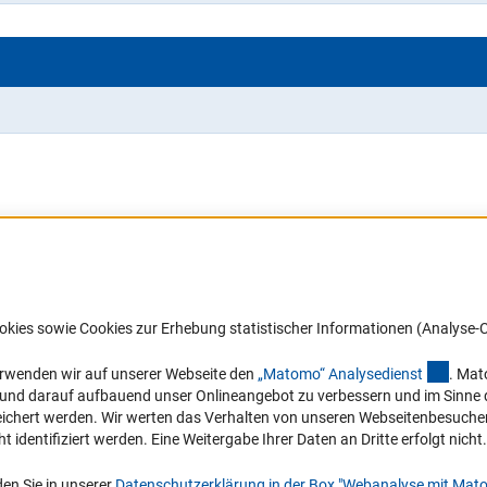
Barrierefreiheit
DFG-aktuell
okies sowie Cookies zur Erhebung statistischer Informationen (Analyse-C
Service und Informationen für Menschen
Erhalten Sie Neuigkeiten aus der DF
mit Behinderungen
in Ihr Mailpostfach oder schauen Si
(exter
erwenden wir auf unserer Webseite den
„Matomo“ Analysediens
t
. Mat
die Ausgaben online an.
n und darauf aufbauend unser Onlineangebot zu verbessern und im Sinne
Erklärung zur Barrierefreiheit
hert werden. Wir werten das Verhalten von unseren Webseitenbesucher*in
Barriere melden
identifiziert werden. Eine Weitergabe Ihrer Daten an Dritte erfolgt nicht.
Zum Newsletter
en Sie in unserer
Datenschutzerklärung in der Box "Webanalyse mit Mat