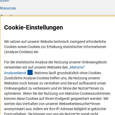
GERiT
RIsources
Service
Cookie-Einstellungen
Presse
FAQ
Wir setzen auf unserer Website technisch zwingend erforderliche
Karriere
Cookies sowie Cookies zur Erhebung statistischer Informationen
Logo und Corporate Design
(Analyse-Cookies) ein.
RSS-Feeds
Für die statistische Analyse der Nutzung unserer Onlineangebote
Compliance
verwenden wir auf unserer Webseite den
„Matomo“
(externer Link)
Analysediens
t
. Matomo läuft grundsätzlich ohne Cookies.
Vergabeverfahren
Zusätzliche Analyse-Cookies helfen uns, die Nutzung unserer
Barrierefreiheit
Websites noch besser zu verstehen und darauf aufbauend unser
Onlineangebot zu verbessern und im Sinne der Nutzer*innen zu
Service und Informationen für Menschen mit Behinderungen
optimieren. Wenn Sie der Nutzung von Matomo-Cookieszustimmen,
können diese Cookies auf Ihrem Endgerät gespeichert werden. Wir
Erklärung zur Barrierefreiheit
werten das Verhalten von unseren Webseitenbesucher*innen
Barriere melden
anonymisiert aus, indem wir ihre IP-Adresse lediglich in gekürzter
Form erheben. Sie können von uns als Nutzer*in somit nicht